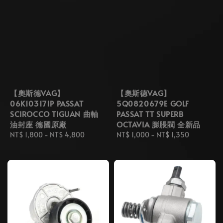
【奧斯德VAG】
【奧斯德VAG】
06K103171P PASSAT
5Q0820679E GOLF
SCIROCCO TIGUAN 曲軸
PASSAT TT SUPERB
油封座 德國原廠
OCTAVIA 膨脹閥 全新品
Regular
NT$ 1,800
-
NT$ 4,800
Regular
NT$ 1,000
-
NT$ 1,350
price
price