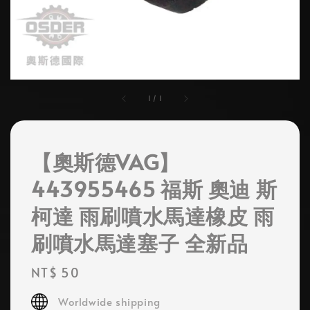
1
/
1
【奧斯德VAG】
443955465 福斯 奧迪 斯
柯達 雨刷噴水馬達橡皮 雨
刷噴水馬達塞子 全新品
Regular
NT$ 50
price
Worldwide shipping