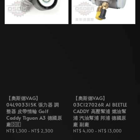
【奧斯德VAG】
【奧斯德VAG】
04L903315K 張力器 調
03C127026R A1 BEETLE
整器 皮帶惰輪 Golf
CADDY 高壓幫浦 燃油幫
Caddy Tiguan A3 德國原
浦 汽油幫浦 邦浦 德國原
廠🇩🇪
廠 副廠
Regular
NT$ 1,300
-
NT$ 2,300
Regular
NT$ 4,100
-
NT$ 13,000
price
price