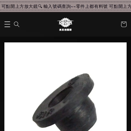
可點開上方放大鏡🔍 輸入號碼查詢~~
零件上都有料號 可點開上方放