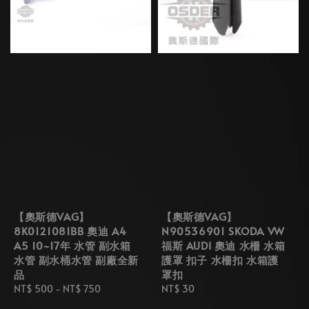
【奧斯德VAG】
【奧斯德VAG】
8K0121081BB 奧迪 A4
N90536901 SKODA VW
A5 10~17年 水管 副水箱
福斯 AUDI 奧迪 水柵 水箱
水管 副水桶水管 副廠全新
護罩 扣子 水柵扣 水箱護
品
罩扣
Regular
NT$ 500
-
NT$ 750
Regular
NT$ 30
price
price