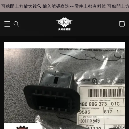
可點開上方放大鏡🔍 輸入號碼查詢~~
零件上都有料號 可點開上方放