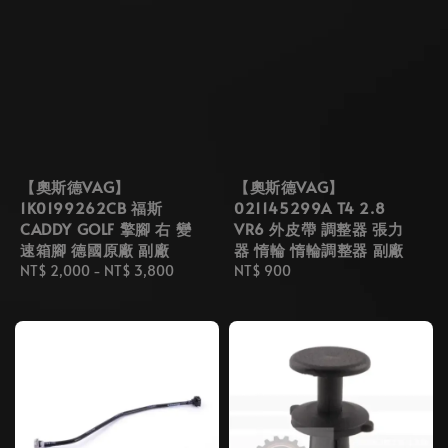
【奧斯德VAG】
【奧斯德VAG】
1K0199262CB 福斯
021145299A T4 2.8
CADDY GOLF 擎腳 右 變
VR6 外皮帶 調整器 張力
速箱腳 德國原廠 副廠
器 惰輪 惰輪調整器 副廠
Regular
NT$ 2,000
-
NT$ 3,800
Regular
NT$ 900
price
price