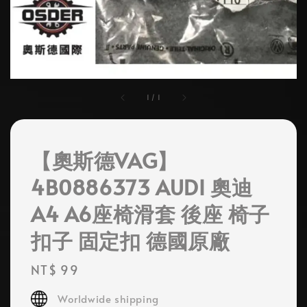
1
/
1
【奧斯德VAG】
4B0886373 AUDI 奧迪
A4 A6座椅滑套 後座 椅子
扣子 固定扣 德國原廠
Regular
NT$ 99
price
Worldwide shipping