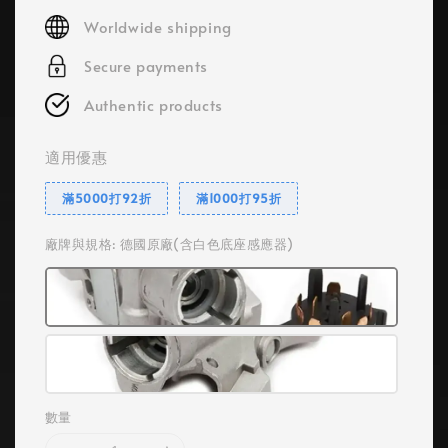
price
Worldwide shipping
Secure payments
Authentic products
適用優惠
滿5000打92折
滿1000打95折
廠牌與規格
: 德國原廠(含白色底座感應器)
數量