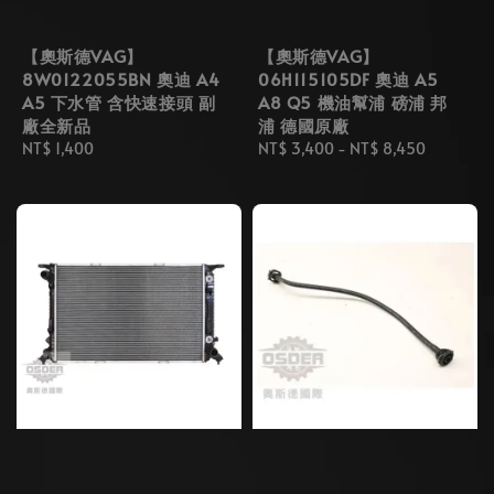
【奧斯德VAG】
【奧斯德VAG】
8W0122055BN 奧迪 A4
06H115105DF 奧迪 A5
A5 下水管 含快速接頭 副
A8 Q5 機油幫浦 磅浦 邦
廠全新品
浦 德國原廠
Regular
NT$ 1,400
Regular
NT$ 3,400
-
NT$ 8,450
price
price