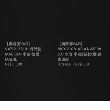
【奧斯德VAG】
【奧斯德VAG】
9A712125101 保時捷
8K0121081AB A4 A5 B8
MACCAN 水箱 德國
2.0 水管 水箱到副水桶 德
MALHE
國原廠
Regular
NT$ 8,800
Regular
NT$ 450
-
NT$ 800
price
price