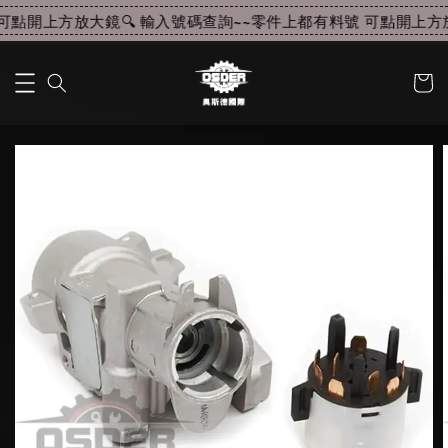
點開上方放大鏡🔍 輸入號碼查詢~~
零件上都有料號 可點開上方放