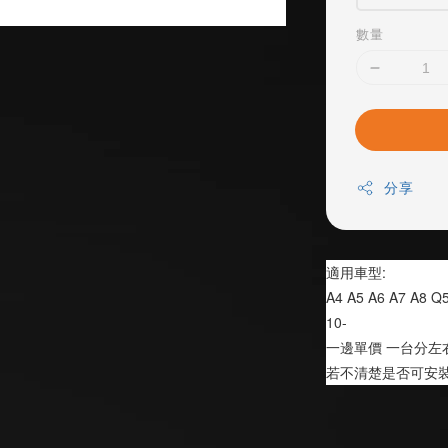
數量
分享
適用車型:
A4 A5 A6 A7 A8 Q
10-
一邊單價 一台分左
若不清楚是否可安裝