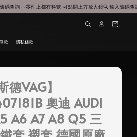
碼查詢~~
零件上都有料號 可點開上方放大鏡🔍 輸入號碼查詢~
條款
隱私條款
斯德VAG】
407181B 奧迪 AUDI
5 A6 A7 A8 Q5 三
 鐵套 襯套 德國原廠