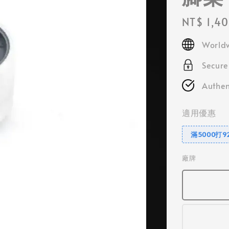
Regular
NT$ 1,4
price
Worldw
Secur
Authen
適用優惠
滿5000打9
廠牌