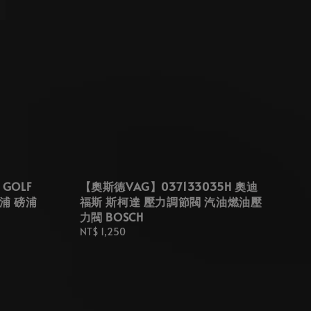
GOLF
【奧斯德VAG】037133035H 奧迪
幫浦 磅浦
福斯 斯柯達 壓力調節閥 汽油燃油壓
力閥 BOSCH
Regular
NT$ 1,250
price