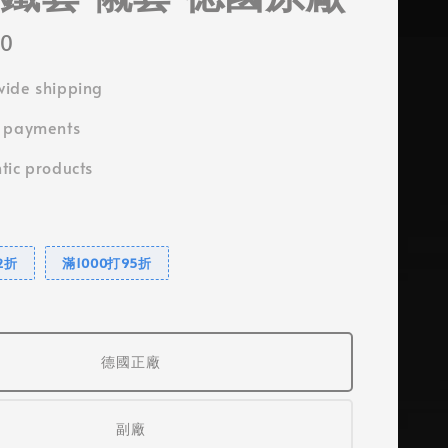
00
ide shipping
e payments
tic products
2折
滿1000打95折
德國正廠
副廠