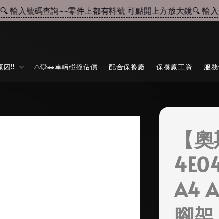
 輸入號碼查詢~~
零件上都有料號 可點開上方放大鏡🔍 輸入號
因‼️
⚠️💥🚗車輛碰撞估價
配合保養廠
保養廠工資
服務
【奧
4E0
A4 A
腳架