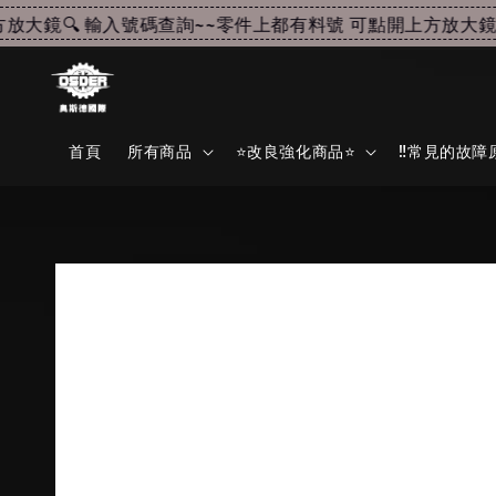
大鏡🔍 輸入號碼查詢~~
零件上都有料號 可點開上方放大鏡🔍
首頁
所有商品
⭐改良強化商品⭐
‼️常見的故障原