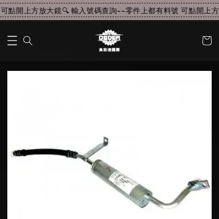
可點開上方放大鏡🔍 輸入號碼查詢~~
零件上都有料號 可點開上方放