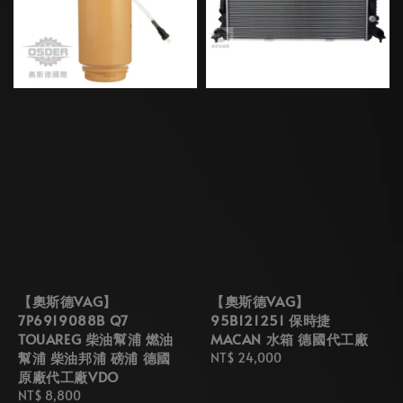
【奧斯德VAG】
【奧斯德VAG】
7P6919088B Q7
95B121251 保時捷
TOUAREG 柴油幫浦 燃油
MACAN 水箱 德國代工廠
幫浦 柴油邦浦 磅浦 德國
Regular
NT$ 24,000
原廠代工廠VDO
price
Regular
NT$ 8,800