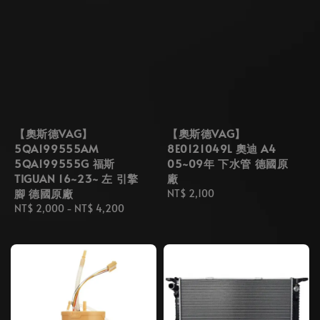
【奧斯德VAG】
【奧斯德VAG】
5QA199555AM
8E0121049L 奧迪 A4
5QA199555G 福斯
05~09年 下水管 德國原
TIGUAN 16~23~ 左 引擎
廠
腳 德國原廠
Regular
NT$ 2,100
Regular
NT$ 2,000
-
NT$ 4,200
price
price