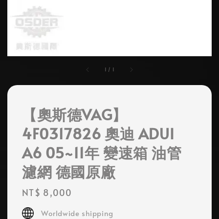
1
/
1
【奧斯德VAG】
4F0317826 奧迪 ADUI
A6 05~11年 變速箱 油管
濾網 德國原廠
Regular
NT$ 8,000
price
Worldwide shipping