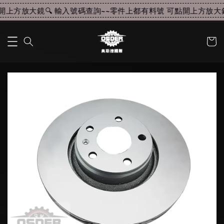
上方放大鏡🔍 輸入號碼查詢~~
零件上都有料號 可點開上方放大鏡