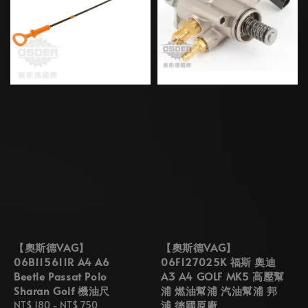
【奧斯德VAG】
【奧斯德VAG】
06B115611R A4 A6
06F127025K 福斯 奧迪
Beetle Passat Polo
A3 A4 GOLF MK5 高壓幫
Sharan Golf 機油尺
浦 燃油幫浦 汽油幫浦 邦
浦 德國原廠
Regular
NT$ 180
-
NT$ 750