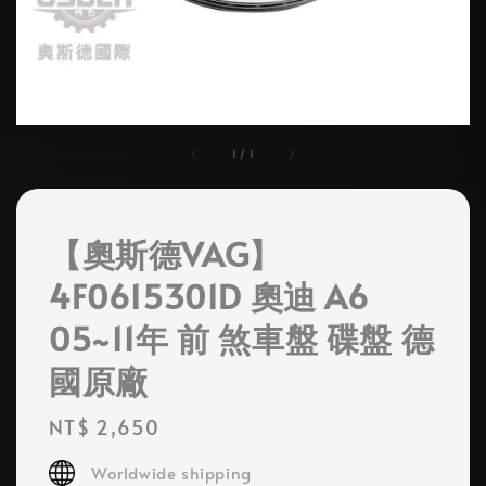
1
/
1
【奧斯德VAG】
4F0615301D 奧迪 A6
05~11年 前 煞車盤 碟盤 德
國原廠
Regular
NT$ 2,650
price
Worldwide shipping