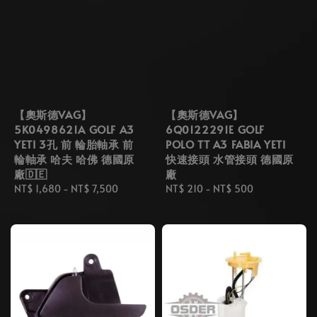
【奧斯德VAG】
【奧斯德VAG】
5K0498621A GOLF A3
6Q0122291E GOLF
YETI 3孔 前 輪胎軸承 前
POLO TT A3 FABIA YETI
輪軸承 哈夫 哈佛 德國原
快速接頭 水管接頭 德國原
廠🇩🇪
廠
Regular
NT$ 1,680
-
NT$ 7,500
Regular
NT$ 210
-
NT$ 500
price
price