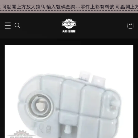
可點開上方放大鏡🔍 輸入號碼查詢~~
零件上都有料號 可點開上方放