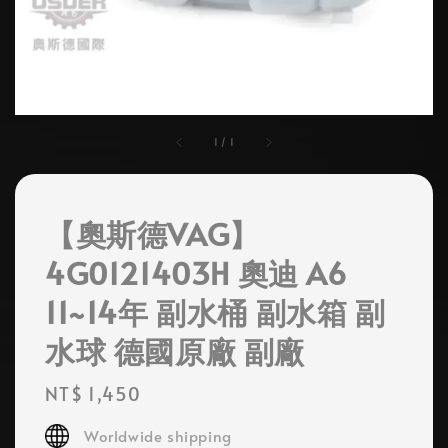
1
/
1
【奧斯德VAG】
4G0121403H 奧迪 A6
11~14年 副水桶 副水箱 副
水球 德國原廠 副廠
Regular
NT$ 1,450
price
Worldwide shipping