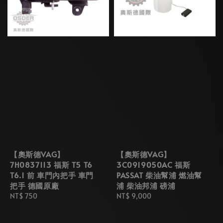
【奧斯德VAG】
【奧斯德VAG】
7H0837113 福斯 T5 T6
3C0919050AC 福斯
T6.1 前 車門內把手 車門
PASSAT 柴油幫浦 燃油幫
把手 德國原廠
浦 柴油邦浦 磅浦
Regular
NT$ 750
Regular
NT$ 9,000
price
price