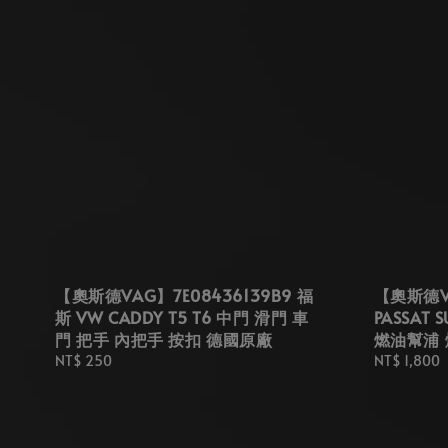
【奧斯德VAG】7E08436139B9 福
【奧斯德VA
斯 VW CADDY T5 T6 中門 滑門 車
PASSAT
門 把手 內把手 按扣 德國原廠
燃油幫浦 
Regular
NT$ 250
Regular
NT$ 1,800
price
price