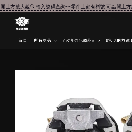
上方放大鏡🔍 輸入號碼查詢~~
零件上都有料號 可點開上方放大
首頁
所有商品
⭐改良強化商品⭐
‼️常見的故障原