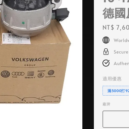
德國
Regular
NT$ 7,6
price
Worldw
Secur
Authen
適用優惠
滿5000打9
廠牌