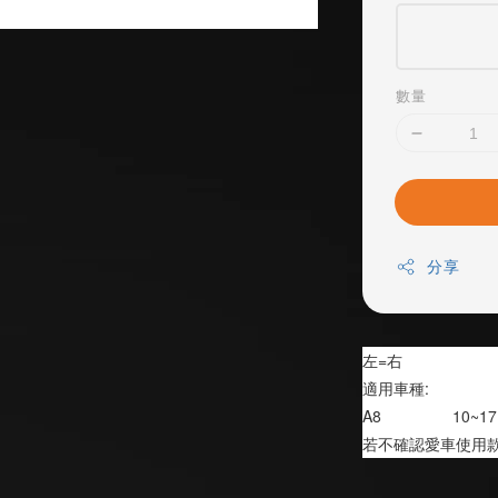
數量
分享
左=右
適用車種:
A8                10~17
若不確認愛車使用