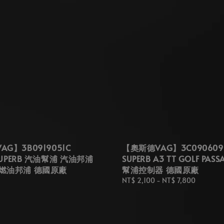
G】3B0919051C
【奧斯德VAG】3C090609
 SUPERB 汽油幫浦 汽油邦浦
SUPERB A3 TT GOLF PAS
燃油邦浦 德國原廠
幫浦控制器 德國原廠
Regular
NT$ 2,100
-
NT$ 7,800
price