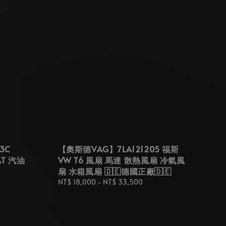
3C
【奧斯德VAG】7LA121205 福斯
SAT 汽油
VW T6 風扇 馬達 散熱風扇 冷氣風
扇 水箱風扇 🇩🇪德國正廠🇩🇪
Regular
NT$ 18,000
-
NT$ 33,500
price