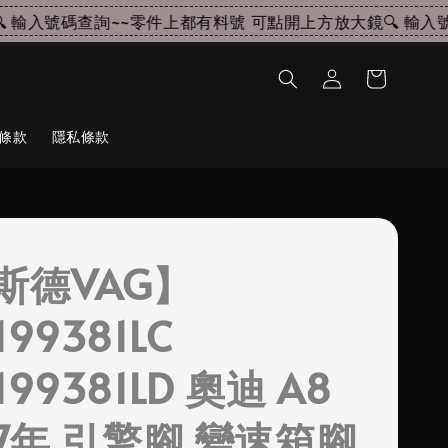
輸入號碼查詢~~
零件上都有料號 可點開上方放大鏡🔍 輸入號碼
條款
隱私條款
斯德VAG】
199381LC
199381LD 奧迪 A8
17年 引擎腳 變速箱腳