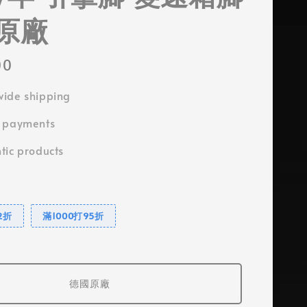
原廠
00
ide shipping
e payments
tic products
2折
滿1000打95折
德國原廠