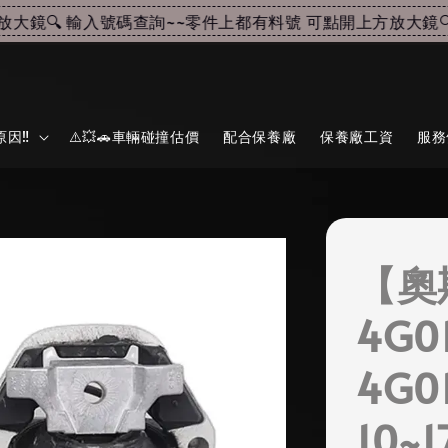
鏡🔍 輸入號碼查詢~~
零件上都有料號 可點開上方放大鏡🔍 
因‼️
⚠️💥🚗車輛碰撞估價
配合保養廠
保養廠工資
服務
【奧
4G0
4G0
10~