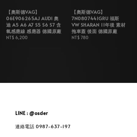
【奧斯德VAG】
【奧斯德VAG】
06E906265AJ AUDI 奧
7N0807441GRU 福斯
迪 A5 A6 A7 S5 S6 S7 含
VW SHARAN 11年後 素材
氧感應線 感應器 德國原廠
拖車蓋 後面 德國原廠
Regular
NT$ 6,200
Regular
NT$ 780
price
price
LINE : @osder
連絡電話 0987-637-197