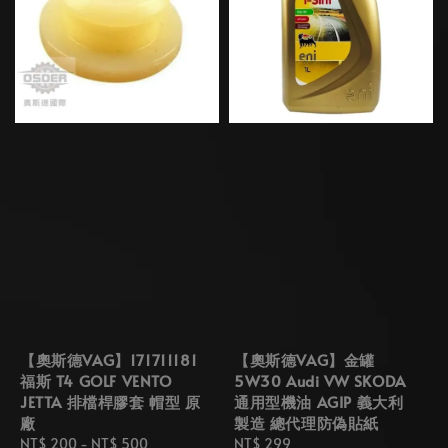
【奧斯德VAG】171711181
【奧斯德VAG】金罐
福斯 T4 GOLF VENTO
5W30 Audi VW SKODA
JETTA 排檔桿膠套 帽型 原
通用型機油 AGIP 義大利
廠
製造 總代理防偽貼紙
Regular
NT$ 200
-
NT$ 500
Regular
NT$ 299