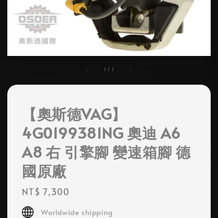
1
/
1
【奧斯德VAG】
4G0199381NG 奧迪 A6
A8 右 引擎腳 變速箱腳 德
國原廠
Regular
NT$ 7,300
price
Worldwide shipping