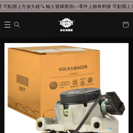
可點開上方放大鏡🔍 輸入號碼查詢~~
零件上都有料號 可點開上方