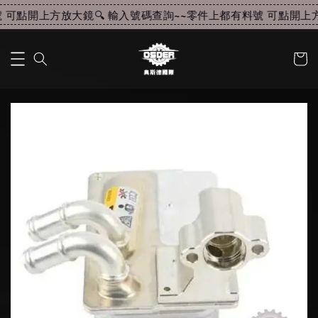
可點開上方放大鏡🔍 輸入號碼查詢~~
零件上都有料號 可點開上方