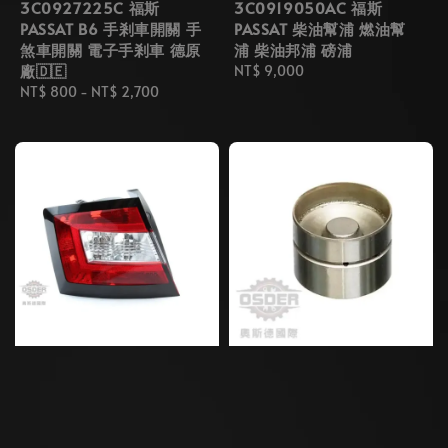
3C0927225C 福斯
3C0919050AC 福斯
PASSAT B6 手剎車開關 手
PASSAT 柴油幫浦 燃油幫
煞車開關 電子手剎車 德原
浦 柴油邦浦 磅浦
廠🇩🇪
Regular
NT$ 9,000
Regular
NT$ 800
-
NT$ 2,700
price
price