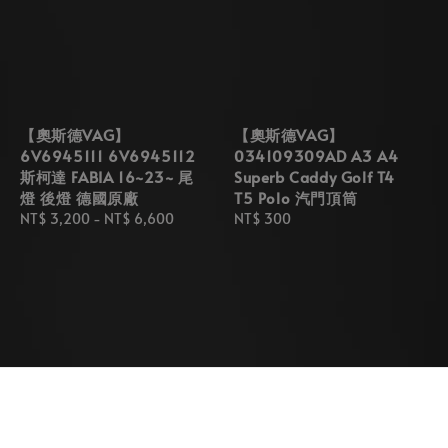
【奧斯德VAG】
【奧斯德VAG】
6V6945111 6V6945112
034109309AD A3 A4
斯柯達 FABIA 16~23~ 尾
Superb Caddy Golf T4
燈 後燈 德國原廠
T5 Polo 汽門頂筒
Regular
NT$ 3,200
-
NT$ 6,600
Regular
NT$ 300
price
price