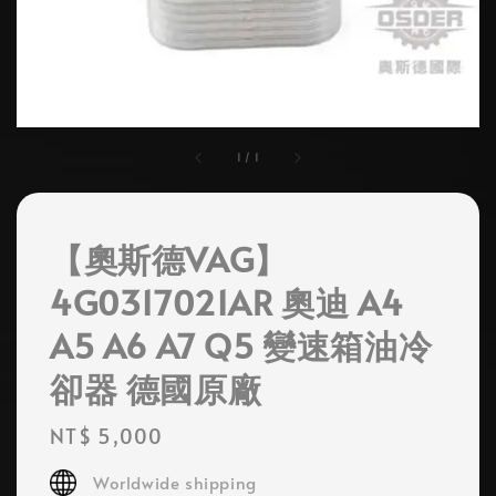
1
/
1
【奧斯德VAG】
4G0317021AR 奧迪 A4
A5 A6 A7 Q5 變速箱油冷
卻器 德國原廠
Regular
NT$ 5,000
price
Worldwide shipping