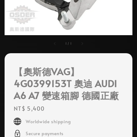
1
/
1
【奧斯德VAG】
4G0399153T 奧迪 AUDI
A6 A7 變速箱腳 德國正廠
Regular
NT$ 5,400
price
Worldwide shipping
Secure payments