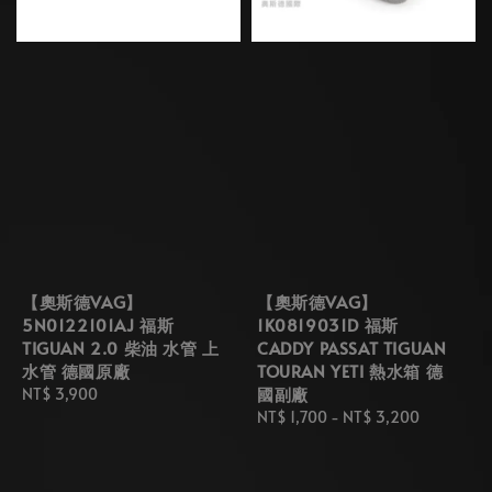
【奧斯德VAG】
【奧斯德VAG】
5N0122101AJ 福斯
1K0819031D 福斯
TIGUAN 2.0 柴油 水管 上
CADDY PASSAT TIGUAN
水管 德國原廠
TOURAN YETI 熱水箱 德
國副廠
Regular
NT$ 3,900
price
Regular
NT$ 1,700
-
NT$ 3,200
price