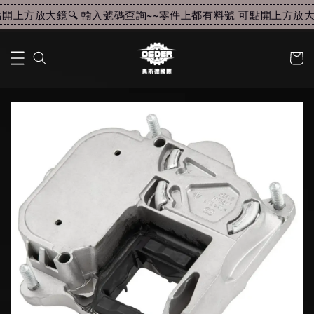
開上方放大鏡🔍 輸入號碼查詢~~
零件上都有料號 可點開上方放大鏡