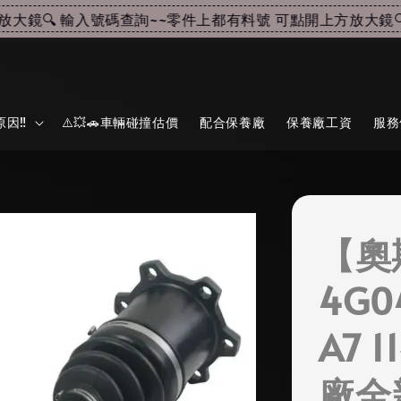
鏡🔍 輸入號碼查詢~~
零件上都有料號 可點開上方放大鏡🔍 
因‼️
⚠️💥🚗車輛碰撞估價
配合保養廠
保養廠工資
服務
【奧
4G0
A7 
廠全