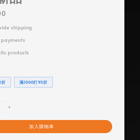
00
ide shipping
e payments
tic products
2折
滿1000打95折
加入購物車