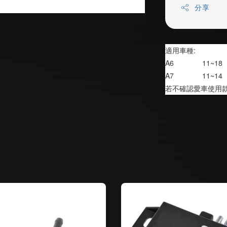
分享
適用車種:
A6              11~18
A7              11~14
若不確認愛車使用