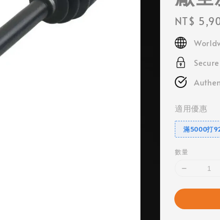
Regular
NT$ 5,9
price
Worldw
Secur
Authen
適用優惠
滿5000打9
數量