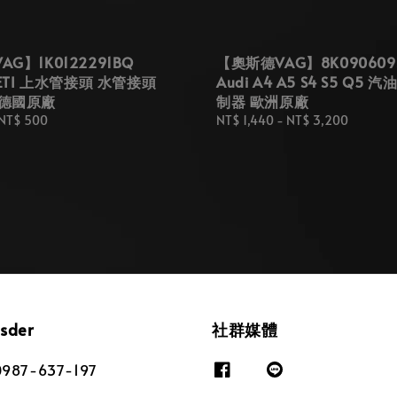
G】1K0122291BQ
【奧斯德VAG】8K090609
YETI 上水管接頭 水管接頭
Audi A4 A5 S4 S5 Q5 
 德國原廠
制器 歐洲原廠
NT$ 500
Regular
NT$ 1,440
-
NT$ 3,200
price
osder
社群媒體
87-637-197