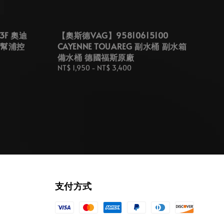
3F 奧迪
【奧斯德VAG】95810615100
汽油幫浦控
CAYENNE TOUAREG 副水桶 副水箱
備水桶 德國福斯原廠
Regular
NT$ 1,950
-
NT$ 3,400
price
支付方式