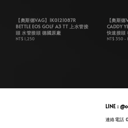
【奧斯德VAG】1K0121087R
【奧斯德VA
BETTLE EOS GOLF A3 TT 上水管接
CADDY 
頭 水管接頭 德國原廠
快速接頭
Regular
NT$ 1,250
Regular
NT$ 350
-
price
price
LINE : @
連絡電話 09