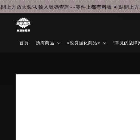
上方放大鏡🔍 輸入號碼查詢~~
零件上都有料號 可點開上方放大
首頁
所有商品
⭐改良強化商品⭐
‼️常見的故障原