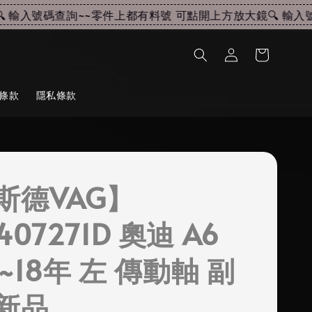
輸入號碼查詢~~
零件上都有料號 可點開上方放大鏡🔍 輸入號
條款
隱私條款
斯德VAG】
407271D 奧迪 A6
11~18年 左 傳動軸 副
新品