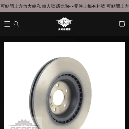
可點開上方放大鏡🔍 輸入號碼查詢~~
零件上都有料號 可點開上方放