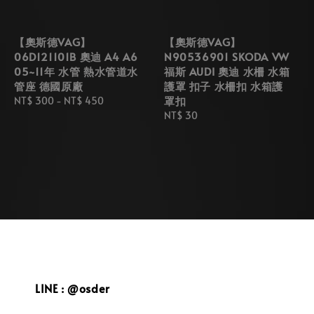
【奧斯德VAG】
【奧斯德VAG】
06D121101B 奧迪 A4 A6
N90536901 SKODA VW
05~11年 水管 熱水管道水
福斯 AUDI 奧迪 水柵 水箱
管座 德國原廠
護罩 扣子 水柵扣 水箱護
罩扣
Regular
NT$ 300
-
NT$ 450
price
Regular
NT$ 30
price
LINE : @osder