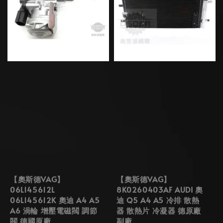
【奧斯德VAG】
【奧斯德VAG】
06L145612L
8K0260403AF AUDI 奧
06L145612K 奧迪 A4 A5
迪 Q5 A4 A5 冷排 散熱
A6 渦輪 增壓電磁閥 調節
器 散熱片 冷凝器 德原廠
閥 德國原廠
副廠