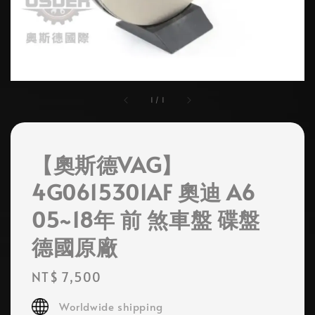
1
/
1
【奧斯德VAG】
4G0615301AF 奧迪 A6
05~18年 前 煞車盤 碟盤
德國原廠
Regular
NT$ 7,500
price
Worldwide shipping