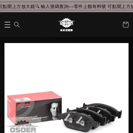
點開上方放大鏡🔍 輸入號碼查詢~~
零件上都有料號 可點開上方放大