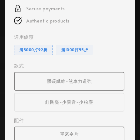
Secure payments
Authentic products
適用優惠
滿5000打92折
滿1000打95折
款式
黑碳纖維-煞車力道強
紅陶瓷-少異音-少粉塵
配件
單來令片