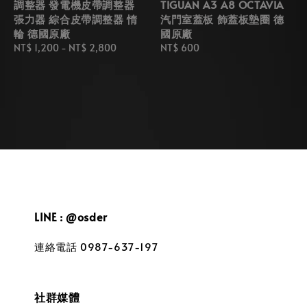
調整器 發電機皮帶調整器
TIGUAN A3 A8 OCTAVIA
張力器 綜合皮帶調整器 惰
汽門室蓋板 飾蓋板墊圈 德
輪 德國原廠
國原廠
Regular
NT$ 1,200
-
NT$ 2,800
Regular
NT$ 600
price
price
LINE : @osder
連絡電話 0987-637-197
社群媒體