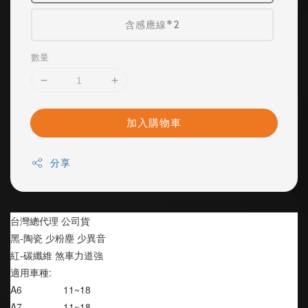
含感應線*2
數量
加入購物車
分享
台灣總代理 公司貨
黑-陶瓷 少粉塵 少異音
紅-碳纖維 煞車力道強
適用車種:
A6               11~18
A7               11~18