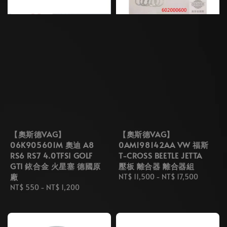
【奧斯德VAG】
【奧斯德VAG】
06K905601M 奧迪 A8
0AM198142AA VW 福斯
RS6 RS7 4.0TFSI GOLF
T-CROSS BEETLE JETTA
GTI 銥合金 火星塞 德國原
壓板 離合器 離合器組
廠
Regular
NT$ 11,500
-
NT$ 17,500
Regular
NT$ 550
-
NT$ 1,200
price
price