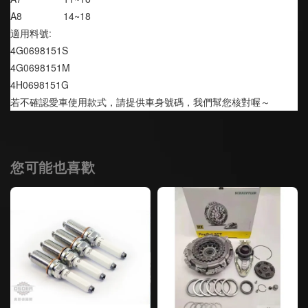
A8               14~18
適用料號:
4G0698151S 
4G0698151M
4H0698151G
若不確認愛車使用款式，請提供車身號碼，我們幫您核對喔～
您可能也喜歡