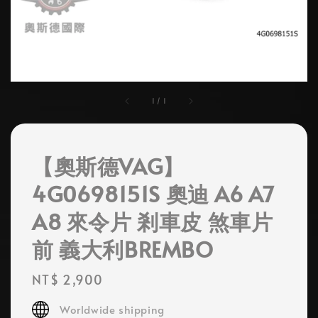
1
/
1
【奧斯德VAG】
4G0698151S 奧迪 A6 A7
A8 來令片 剎車皮 煞車片
前 義大利BREMBO
Regular
NT$ 2,900
price
Worldwide shipping