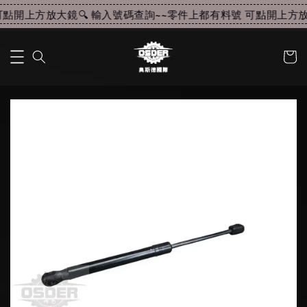
點開上方放大鏡🔍 輸入號碼查詢~~
零件上都有料號 可點開上方放大