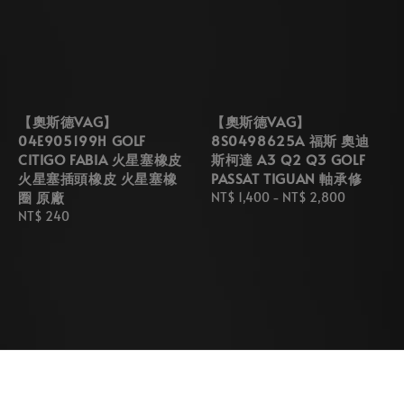
【奧斯德VAG】
【奧斯德VAG】
04E905199H GOLF
8S0498625A 福斯 奧迪
CITIGO FABIA 火星塞橡皮
斯柯達 A3 Q2 Q3 GOLF
火星塞插頭橡皮 火星塞橡
PASSAT TIGUAN 軸承修
圈 原廠
Regular
NT$ 1,400
-
NT$ 2,800
Regular
NT$ 240
price
price