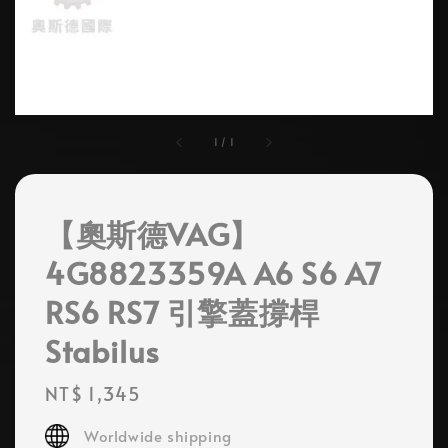
1
/
1
【奧斯德VAG】
4G8823359A A6 S6 A7
RS6 RS7 引擎蓋撐桿
Stabilus
Regular
NT$ 1,345
price
Worldwide shipping