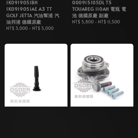
1K0919051BH
000915105DL T5
1K0919051AE A3 TT
TOUAREG 110AH 電瓶 電
GOLF JETTA 汽油幫浦 汽
池 德國原廠 副廠
油邦浦 德國原廠
Regular
NT$ 5,800
-
NT$ 11,500
Regular
NT$ 3,000
-
NT$ 5,000
price
price