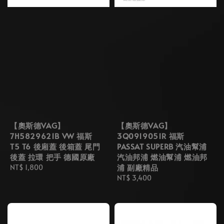
【奧斯德VAG】
【奧斯德VAG】
7H5829621B VW 福斯
3Q0919051R 福斯
T5 T6 後廂蓋 後箱蓋 尾門
PASSAT SUPERB 汽油幫浦
後蓋 拉環 把手 德國原廠
汽油邦浦 燃油幫浦 燃油邦
浦 副廠精品
Regular
NT$ 1,800
price
Regular
NT$ 3,400
price