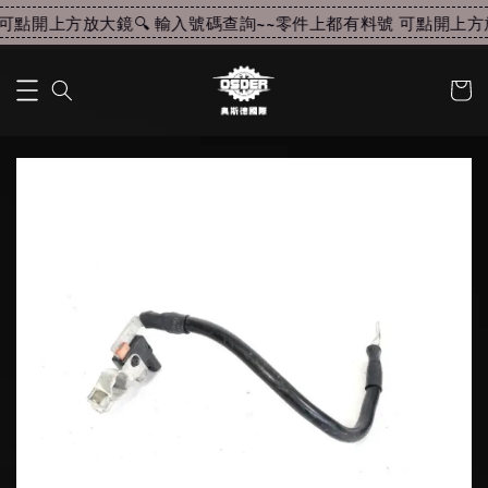
可點開上方放大鏡🔍 輸入號碼查詢~~
零件上都有料號 可點開上方放