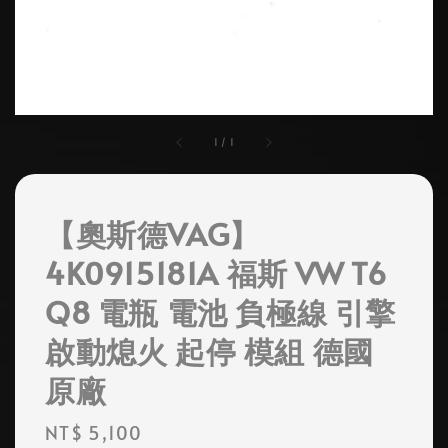
1
/
1
【奧斯德VAG】
4K0915181A 福斯 VW T6
Q8 電瓶 電池 負極線 引擎
啟動熄火 起停 模組 德國
原廠
Regular
NT$ 5,100