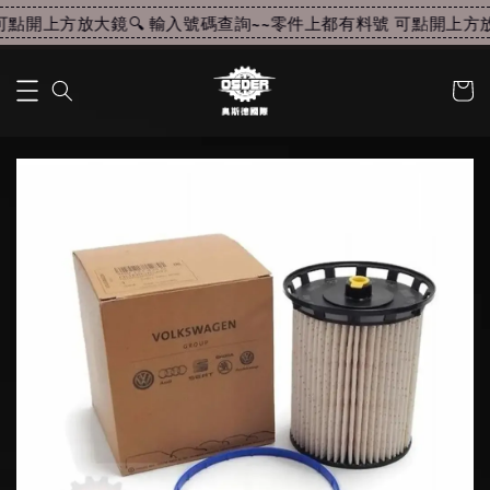
點開上方放大鏡🔍 輸入號碼查詢~~
零件上都有料號 可點開上方放大