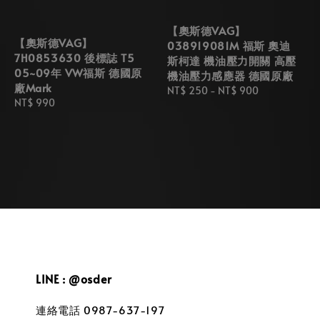
【奧斯德VAG】
【奧斯德VAG】
038919081M 福斯 奧迪
7H0853630 後標誌 T5
斯柯達 機油壓力開關 高壓
05~09年 VW福斯 德國原
機油壓力感應器 德國原廠
廠Mark
Regular
NT$ 250
-
NT$ 900
Regular
NT$ 990
price
price
LINE : @osder
連絡電話 0987-637-197