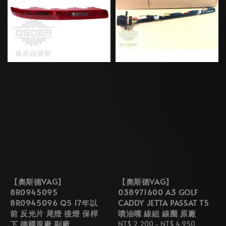
【奧斯德VAG】
【奧斯德VAG】
8R0945095
038971600 A3 GOLF
8R0945096 Q5 17年以
CADDY JETTA PASSAT T5
前 反光片 尾燈 後燈 保桿
噴油嘴 線組 線圈 原廠
下 德國原廠 副廠
Regular
NT$ 2,200
-
NT$ 4,950