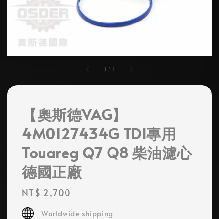
1
/
1
【奧斯德VAG】
4M0127434G TDI專用
Touareg Q7 Q8 柴油濾心
德國正廠
Regular
NT$ 2,700
price
Worldwide shipping