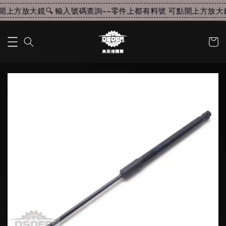
上方放大鏡🔍 輸入號碼查詢~~
零件上都有料號 可點開上方放大鏡