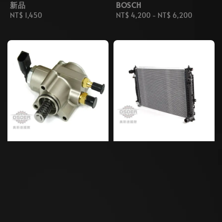
新品
BOSCH
Regular
NT$ 1,450
Regular
NT$ 4,200
-
NT$ 6,200
price
price