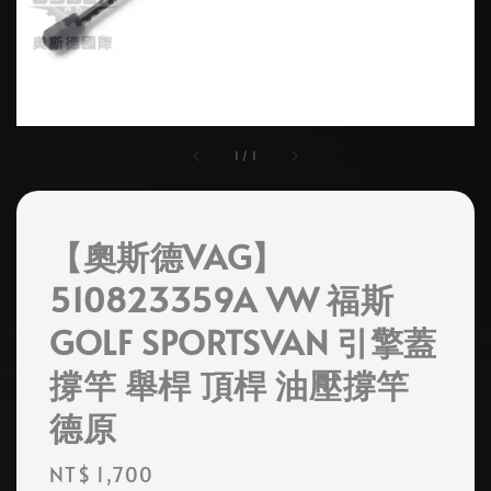
1
/
1
【奧斯德VAG】
510823359A VW 福斯
GOLF SPORTSVAN 引擎蓋
撐竿 舉桿 頂桿 油壓撐竿
德原
Regular
NT$ 1,700