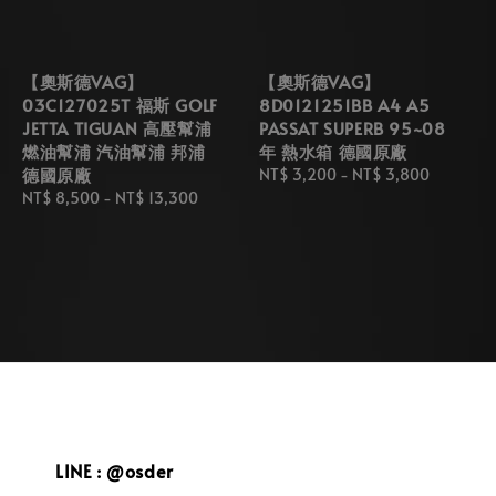
【奧斯德VAG】
【奧斯德VAG】
03C127025T 福斯 GOLF
8D0121251BB A4 A5
JETTA TIGUAN 高壓幫浦
PASSAT SUPERB 95~08
燃油幫浦 汽油幫浦 邦浦
年 熱水箱 德國原廠
德國原廠
Regular
NT$ 3,200
-
NT$ 3,800
Regular
NT$ 8,500
-
NT$ 13,300
price
price
LINE : @osder