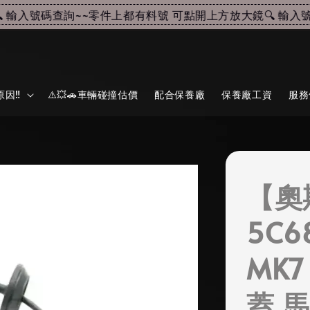
輸入號碼查詢~~
零件上都有料號 可點開上方放大鏡🔍 輸入號碼
因‼️
⚠️💥🚗車輛碰撞估價
配合保養廠
保養廠工資
服務
【奧
5C6
MK7
蓋 