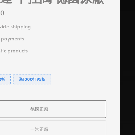
00
ide shipping
e payments
tic products
2折
滿1000打95折
德國正廠
一汽正廠