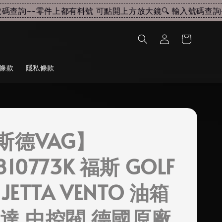
查詢~~
零件上都有料號 可點開上方放大鏡🔍 輸入號碼查詢~~
條款
隱私條款
斯德VAG】
810773K 福斯 GOLF
 JETTA VENTO 油箱
馬達 中控閥 德國原廠