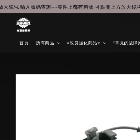
鏡🔍 輸入號碼查詢~~
零件上都有料號 可點開上方放大鏡🔍 
首頁
所有商品
⭐改良強化商品⭐
‼️常見的故障原