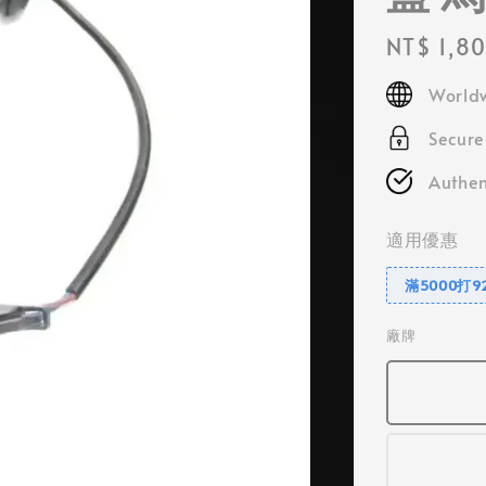
Regular
NT$ 1,8
price
Worldw
Secur
Authen
適用優惠
滿5000打9
廠牌