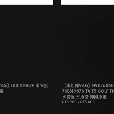
G】1K0121087P 水管接
【奧斯德VAG】N9076060
廠
70E819876 T4 T5 GOLF T
水管座 三通管 德國原廠
Regular
NT$ 200
-
NT$ 400
price