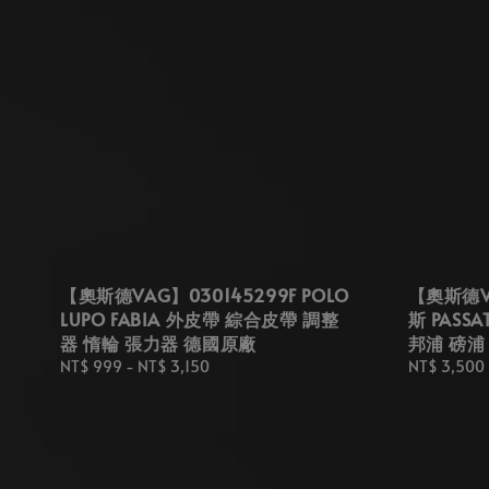
【奧斯德VAG】030145299F POLO
【奧斯德VA
LUPO FABIA 外皮帶 綜合皮帶 調整
斯 PASS
器 惰輪 張力器 德國原廠
邦浦 磅浦
Regular
NT$ 999
-
NT$ 3,150
Regular
NT$ 3,500
price
price