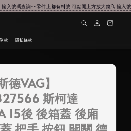
輸入號碼查詢~~
零件上都有料號 可點開上方放大鏡🔍 輸入號碼
條款
隱私條款
斯德VAG】
827566 斯柯達
IA 15後 後箱蓋 後廂
蓋 把手 按鈕 開關 德