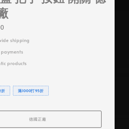
廠
00
ide shipping
e payments
tic products
2折
滿1000打95折
德國正廠