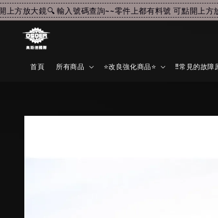
方放大鏡🔍 輸入號碼查詢~~
零件上都有料號 可點開上方放大
首頁
所有商品
⭐改良強化商品⭐
‼️常見的故障原