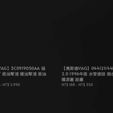
G】3C0919050AA 福
【奧斯德VAG】044121144B
AT 柴油幫浦 燃油幫浦 柴油
2.0 1996年後 水管接頭 
國原廠 副廠
-
NT$ 5,990
Regular
NT$ 188
-
NT$ 350
price