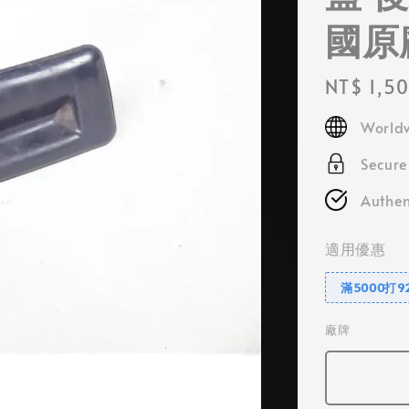
國原
Regular
NT$ 1,5
price
Worldw
Secur
Authen
適用優惠
滿5000打9
廠牌