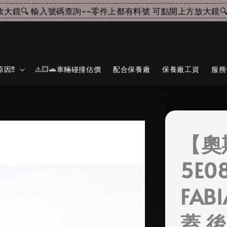
鏡🔍 輸入號碼查詢~~
零件上都有料號 可點開上方放大鏡🔍 
因‼️
⚠️💥🚗車輛碰撞估價
配合保養廠
保養廠工資
服務
【奧
5E0
FAB
蓋 後