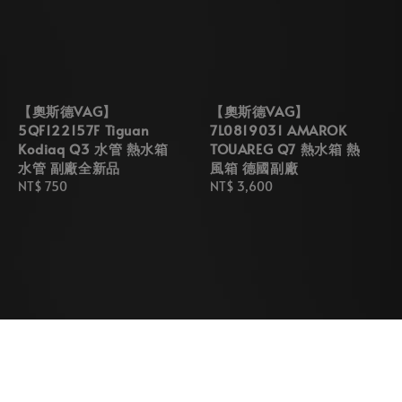
【奧斯德VAG】
【奧斯德VAG】
5QF122157F Tiguan
7L0819031 AMAROK
Kodiaq Q3 水管 熱水箱
TOUAREG Q7 熱水箱 熱
水管 副廠全新品
風箱 德國副廠
Regular
NT$ 750
Regular
NT$ 3,600
price
price