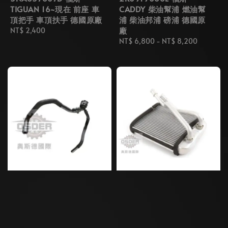
TIGUAN 16~現在 前座 車
CADDY 柴油幫浦 燃油幫
頂把手 車頂扶手 德國原廠
浦 柴油邦浦 磅浦 德國原
廠
Regular
NT$ 2,400
price
Regular
NT$ 6,800
-
NT$ 8,200
price