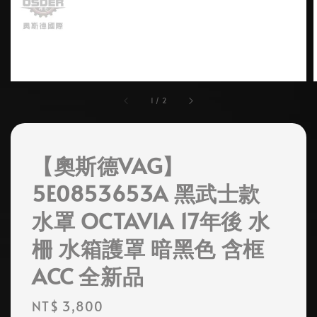
1
/
2
【奧斯德VAG】
5E0853653A 黑武士款
水罩 OCTAVIA 17年後 水
柵 水箱護罩 暗黑色 含框
ACC 全新品
Regular
NT$ 3,800