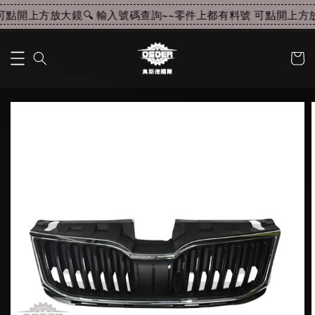
點開上方放大鏡🔍 輸入號碼查詢~~
零件上都有料號 可點開上方放大