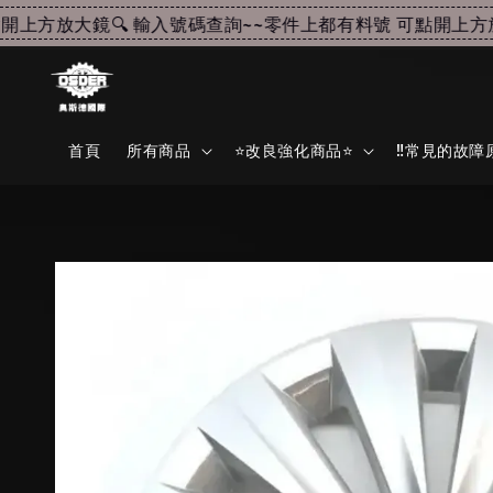
上方放大鏡🔍 輸入號碼查詢~~
零件上都有料號 可點開上方放大
首頁
所有商品
⭐改良強化商品⭐
‼️常見的故障原