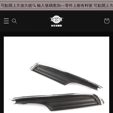
可點開上方放大鏡🔍 輸入號碼查詢~~
零件上都有料號 可點開上方放