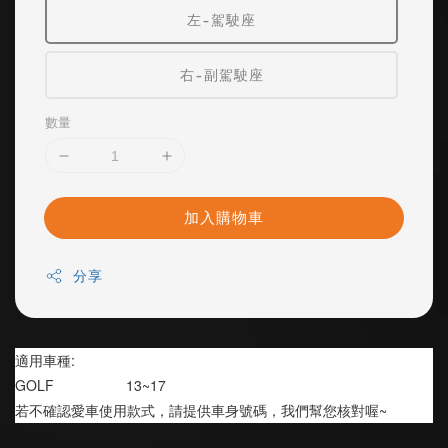
左-駕駛座
右-副駕駛座
數量
加入購物車
分享
適用車種:
GOLF                  13~17
若不確認愛車使用款式，請提供車身號碼，我們幫您核對喔~