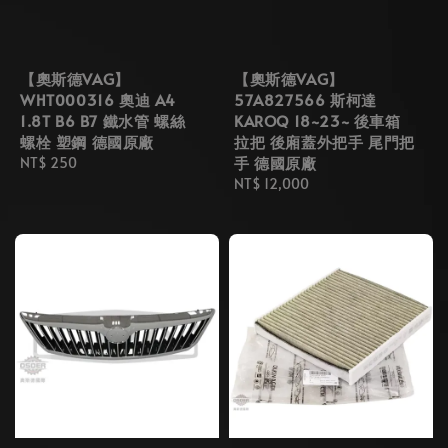
【奧斯德VAG】
【奧斯德VAG】
WHT000316 奧迪 A4
57A827566 斯柯達
1.8T B6 B7 鐵水管 螺絲
KAROQ 18~23~ 後車箱
螺栓 塑鋼 德國原廠
拉把 後廂蓋外把手 尾門把
手 德國原廠
Regular
NT$ 250
price
Regular
NT$ 12,000
price