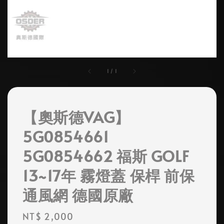
1
/
1
【奧斯德VAG】
5G0854661
5G0854662 福斯 GOLF
13~17年 霧燈蓋 保桿 前保
通風網 德國原廠
Regular
NT$ 2,000