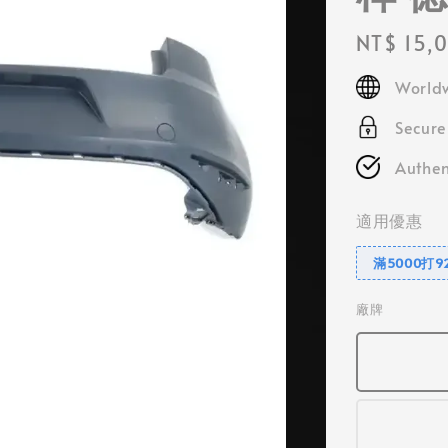
Regular
NT$ 15,
price
Worldw
Secur
Authen
適用優惠
滿5000打9
廠牌