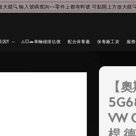
鏡🔍 輸入號碼查詢~~
零件上都有料號 可點開上方放大鏡🔍 
因‼️
⚠️💥🚗車輛碰撞估價
配合保養廠
保養廠工資
服務
【奧
5G6
VW 
桿 