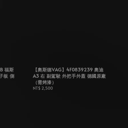
7B 福斯
【奧斯德VAG】4F0839239 奧迪
葉子板 側
A3 右 副駕駛 外把手外蓋 德國原廠
（需烤漆）
Regular
NT$ 2,500
price