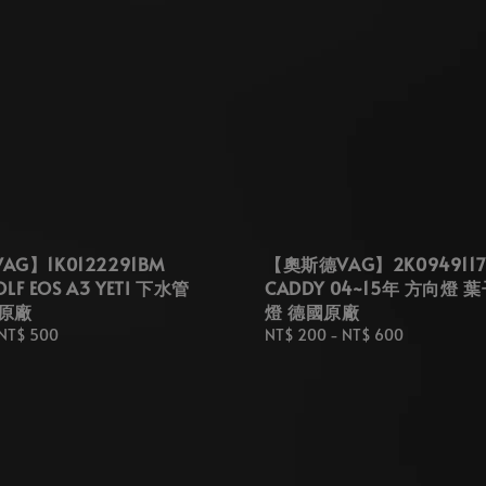
G】1K0122291BM
【奧斯德VAG】2K094911
OLF EOS A3 YETI 下水管
CADDY 04~15年 方向燈 
原廠
燈 德國原廠
NT$ 500
Regular
NT$ 200
-
NT$ 600
price