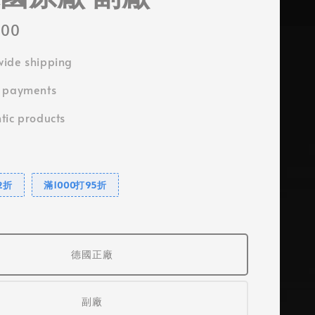
000
ide shipping
e payments
tic products
2折
滿1000打95折
德國正廠
副廠