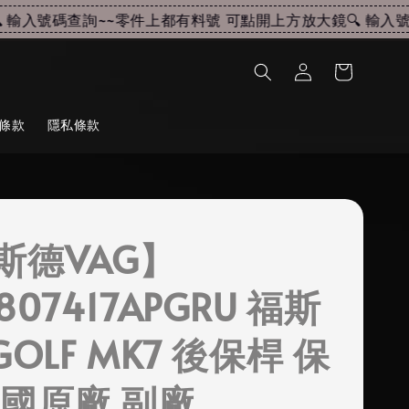
輸入號碼查詢~~
零件上都有料號 可點開上方放大鏡🔍 輸入號碼
條款
隱私條款
斯德VAG】
807417APGRU 福斯
GOLF MK7 後保桿 保
德國原廠 副廠