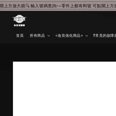
上方放大鏡🔍 輸入號碼查詢~~
零件上都有料號 可點開上方放大
首頁
所有商品
⭐改良強化商品⭐
‼️常見的故障原