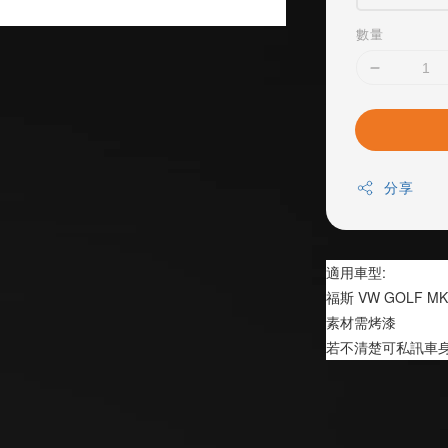
數量
分享
適用車型:
福斯 VW GOLF MK
素材需烤漆
若不清楚可私訊車