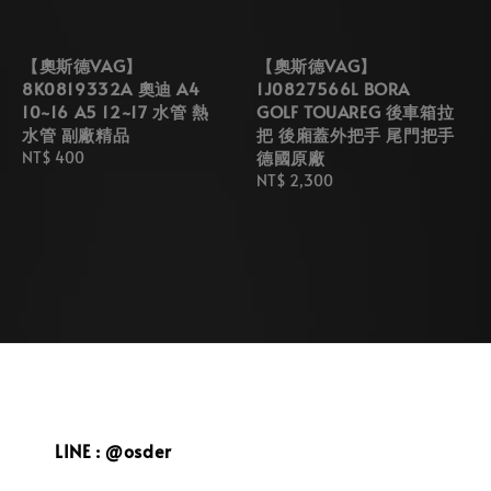
【奧斯德VAG】
【奧斯德VAG】
8K0819332A 奧迪 A4
1J0827566L BORA
10~16 A5 12~17 水管 熱
GOLF TOUAREG 後車箱拉
水管 副廠精品
把 後廂蓋外把手 尾門把手
德國原廠
Regular
NT$ 400
price
Regular
NT$ 2,300
price
LINE : @osder