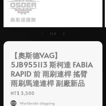
1
/
2
【奧斯德VAG】
5JB955113 斯柯達 FABIA
RAPID 前 雨刷連桿 搖臂
雨刷馬達連桿 副廠新品
Regular
NT$ 3,500
price
Worldwide shipping