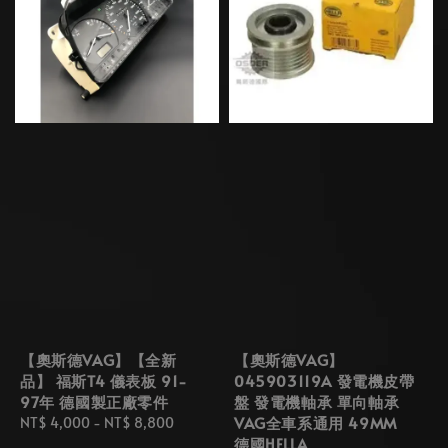
【奧斯德VAG】【全新
【奧斯德VAG】
品】 福斯T4 儀表板 91-
045903119A 發電機皮帶
97年 德國製正廠零件
盤 發電機軸承 單向軸承
VAG全車系通用 49MM
Regular
NT$ 4,000
-
NT$ 8,800
德國HELLA
price