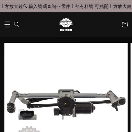
方放大鏡🔍 輸入號碼查詢~~
零件上都有料號 可點開上方放大鏡🔍