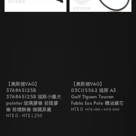
【奧斯德VAG】
【奧斯德VAG】
376845125B
03C115562 福斯 A3
376845125B 福斯小獵犬
Golf Tiguan Touran
pointer 玻璃膠條 前擋膠
Fabia Eos Polo 機油濾芯
條 前檔飾條 德國原廠
Sale
NT$ 0
Regular
NT$ 180
-
NT$ 300
Regular
NT$ 0
-
NT$ 1,250
price
price
price