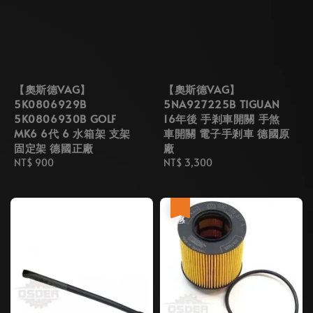
【奧斯德VAG】
【奧斯德VAG】
5K0806929B
5NA927225B TIGUAN
5K0806930B GOLF
16年後 手剎車開關 手煞
MK6 6代 6 水箱架 支架
車開關 電子手剎車 德國原
固定架 德國正廠
廠
Regular
NT$ 900
Regular
NT$ 3,300
price
price
優惠