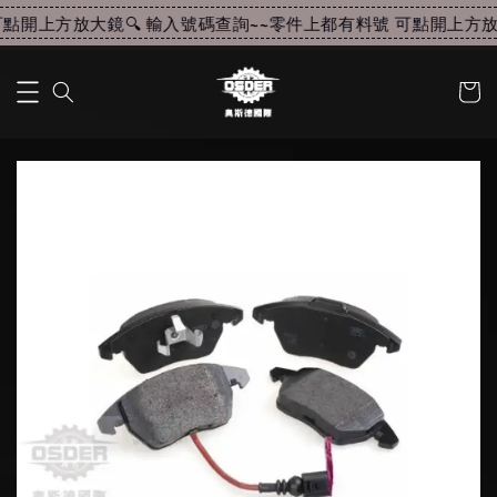
點開上方放大鏡🔍 輸入號碼查詢~~
零件上都有料號 可點開上方放大