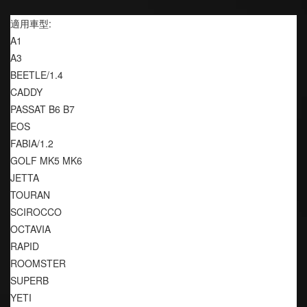
適用車型:
A1
A3
BEETLE/1.4
CADDY
PASSAT B6 B7
EOS
FABIA/1.2
GOLF MK5 MK6
JETTA
TOURAN
SCIROCCO
OCTAVIA
RAPID
ROOMSTER
SUPERB
YETI