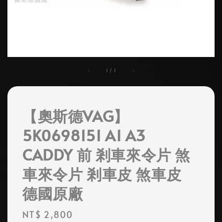
1
/
1
【奧斯德VAG】
5K0698151 A1 A3
CADDY 前 剎車來令片 煞
車來令片 剎車皮 煞車皮
德國原廠
Regular
NT$ 2,800