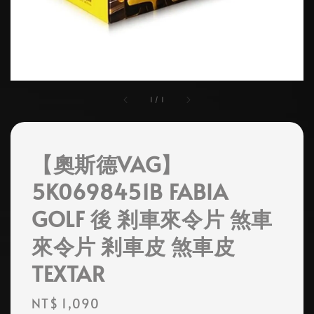
1
/
1
【奧斯德VAG】
5K0698451B FABIA
GOLF 後 剎車來令片 煞車
來令片 剎車皮 煞車皮
TEXTAR
Regular
NT$ 1,090