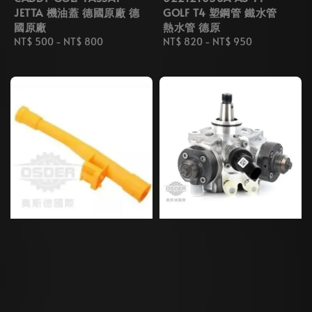
JETTA 機油蓋 德國原廠 德
GOLF T4 塑鋼管 鐵水管
國原廠
熱水管 德原
Regular
NT$ 500
-
NT$ 800
Regular
NT$ 820
-
NT$ 950
price
price