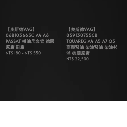
【奧斯德VAG】
【奧斯德VAG】
06B103663C A4 A6
059130755CB
PASSAT 機油尺套管 德國
TOUAREG A4 A5 A7 Q5
原廠 副廠
高壓幫浦 柴油幫浦 柴油邦
浦 德國原廠
Regular
NT$ 180
-
NT$ 550
price
Regular
NT$ 22,500
price