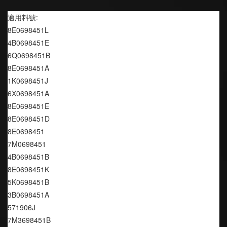
適用料號:
8E0698451L
4B0698451E
6Q0698451B
8E0698451A
1K0698451J
6X0698451A
8E0698451E
8E0698451D
8E0698451
7M0698451
4B0698451B
8E0698451K
5K0698451B
3B0698451A
571906J
7M3698451B