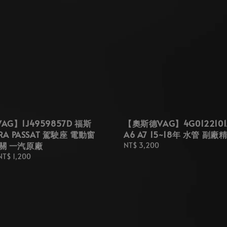
G】1J4959857D 福斯
【奧斯德VAG】4G0122101
ORA PASSAT 駕駛座 電動窗
A6 A7 15~18年 水管 副廠
關 一汽原廠
Regular
NT$ 3,200
price
NT$ 1,200