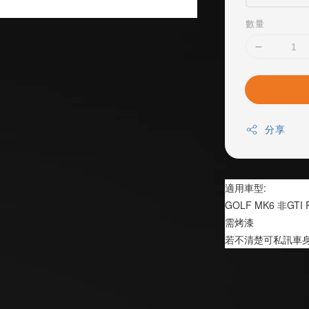
數量
分享
適用車型:
GOLF MK6 非GTI
需烤漆
若不清楚可私訊車