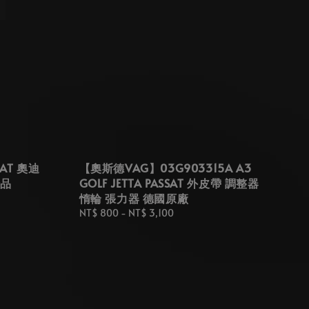
AT 奧迪
【奧斯德VAG】03G903315A A3
精品
GOLF JETTA PASSAT 外皮帶 調整器
惰輪 張力器 德國原廠
Regular
NT$ 800
-
NT$ 3,100
price