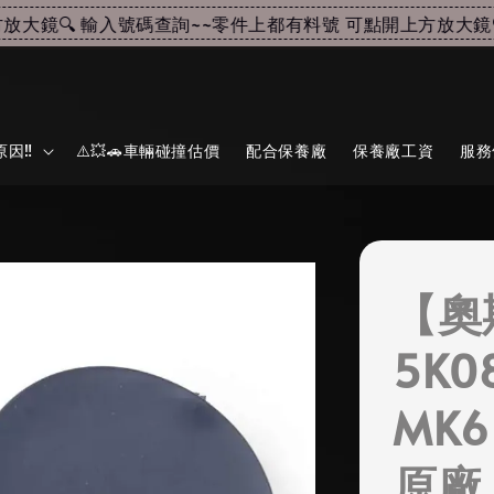
大鏡🔍 輸入號碼查詢~~
零件上都有料號 可點開上方放大鏡🔍
因‼️
⚠️💥🚗車輛碰撞估價
配合保養廠
保養廠工資
服務
【奧
5K0
MK6
原廠