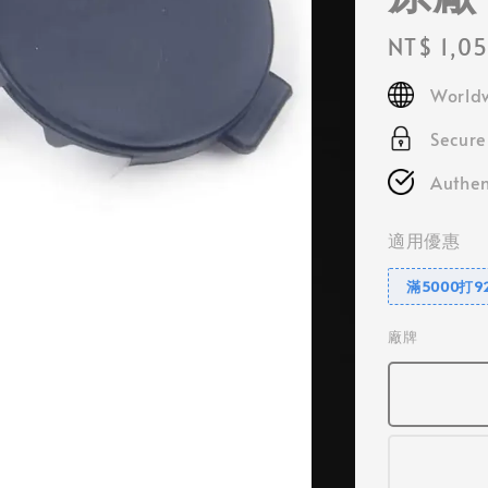
Regular
NT$ 1,0
price
Worldw
Secur
Authen
適用優惠
滿5000打9
廠牌