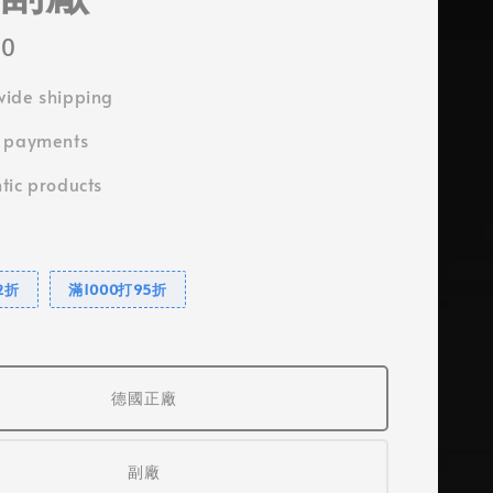
50
ide shipping
e payments
tic products
2折
滿1000打95折
德國正廠
副廠