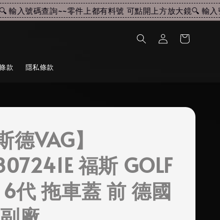
 輸入號碼查詢~~
零件上都有料號 可點開上方放大鏡🔍 輸入號
條款
隱私條款
斯德VAG】
807241E 福斯 GOLF
 6代 拖車蓋 前 德國
 副廠