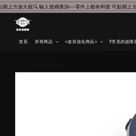
上方放大鏡🔍 輸入號碼查詢~~
零件上都有料號 可點開上方放
首頁
所有商品
⭐改良強化商品⭐
‼️常見的故障原