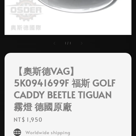
1
/
1
【奧斯德VAG】
5K0941699F 福斯 GOLF
CADDY BEETLE TIGUAN
霧燈 德國原廠
Regular
NT$ 1,950
price
Worldwide shipping