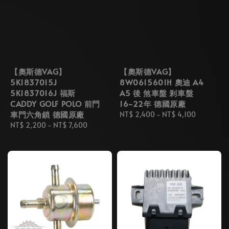
【奧斯德VAG】
【奧斯德VAG】
5K1837015J
8W0615601H 奧迪 A4
5K1837016J 福斯
A5 後 煞車盤 剎車盤
CADDY GOLF POLO 前門
16~22年 德國原廠
車門六角鎖 德國原廠
Regular
NT$ 2,400
-
NT$ 4,100
Regular
NT$ 2,200
-
NT$ 7,600
price
price