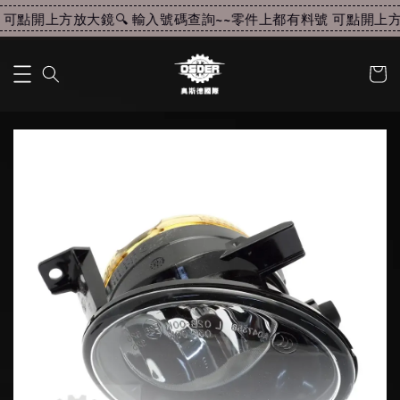
可點開上方放大鏡🔍 輸入號碼查詢~~
零件上都有料號 可點開上方放