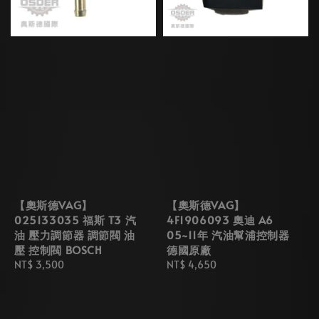
【奧斯德VAG】
【奧斯德VAG】
025133035 福斯 T3 汽
4F1906093 奧迪 A6
油 壓力調節器 調節閥 油
05~11年 汽油幫浦控制器
壓 控制閥 BOSCH
德國原廠
Regular
NT$ 3,500
Regular
NT$ 4,650
price
price