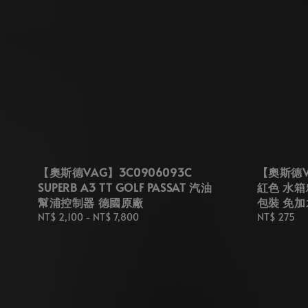
【奧斯德VAG】3C0906093C
【奧斯德VA
SUPERB A3 TT GOLF PASSAT 汽油
紅色 水箱精
幫浦控制器 德國原廠
包裝 免加
Regular
NT$ 2,100
-
NT$ 7,800
Regular
NT$ 275
price
price