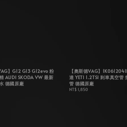
G】G12 G13 G12evo 粉
【奧斯德VAG】1K0612041
 AUDI SKODA VW 最新
達 YETI 1.2TSI 剎車真空
水 德國原廠
管 德國原廠
Regular
NT$ 1,850
price