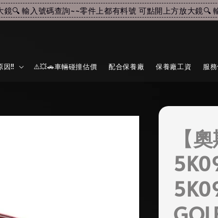
 輸入號碼查詢~~
零件上都有料號 可點開上方放大鏡🔍 輸入
因‼️
⚠️💥🚗車輛碰撞估價
配合保養廠
保養廠工資
服務
【奧
5K0
5K0
GOL