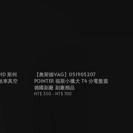
HD 斯柯
【奧斯德VAG】051905207
管 煞車真空
POINTER 福斯小獵犬 T4 分電盤蓋
德國副廠 副廠精品
Regular
NT$ 350
-
NT$ 700
price