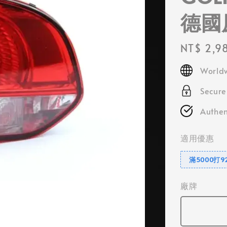
德國
Regular
NT$ 2,9
price
Worldw
Secur
Authen
適用優惠
滿5000打9
廠牌