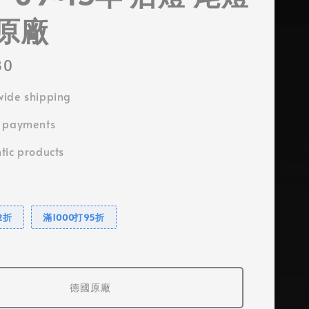
原廠
80
ide shipping
e payments
tic products
2折
滿1000打95折
德國原廠