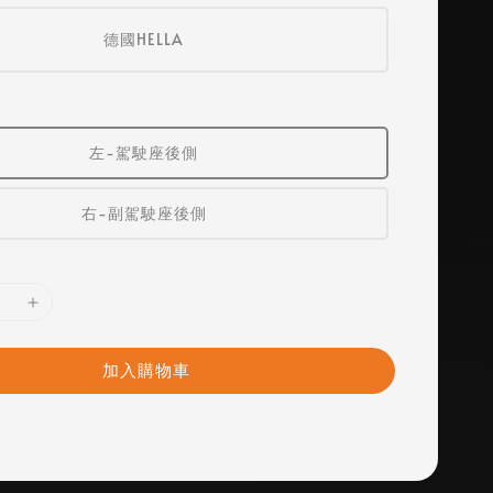
德國HELLA
左-駕駛座後側
右-副駕駛座後側
加入購物車