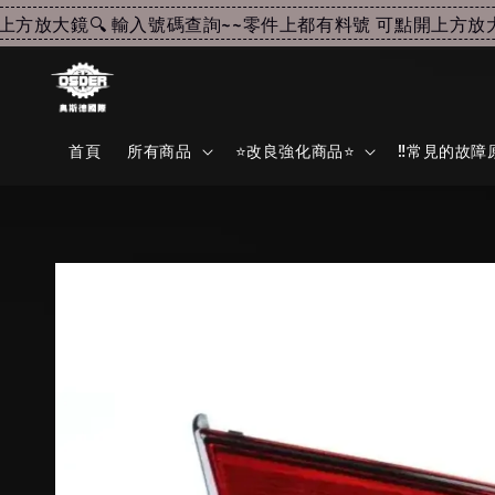
放大鏡🔍 輸入號碼查詢~~
零件上都有料號 可點開上方放大鏡
首頁
所有商品
⭐改良強化商品⭐
‼️常見的故障原