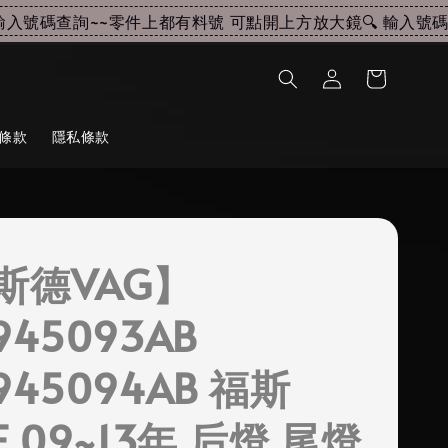
號碼查詢~~
零件上都有料號 可點開上方放大鏡🔍 輸入號碼查詢
條款
隱私條款
斯德VAG】
945093AB
945094AB 福斯
F 09~13年 后燈 尾燈