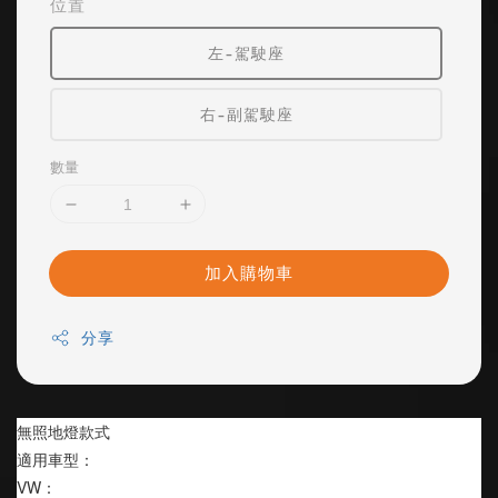
位置
左-駕駛座
右-副駕駛座
數量
加入購物車
分享
無照地燈款式
適用車型：
VW：