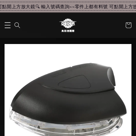
點開上方放大鏡🔍 輸入號碼查詢~~
零件上都有料號 可點開上方放大