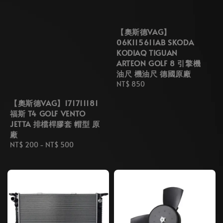
【奧斯德VAG】
06K115611AB SKODA
KODIAQ TIGUAN
ARTEON GOLF 8 引擎機
油尺 機油尺 德國原廠
Regular
NT$ 850
price
【奧斯德VAG】171711181
福斯 T4 GOLF VENTO
JETTA 排檔桿膠套 帽型 原
廠
Regular
NT$ 200
-
NT$ 500
price