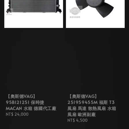
【奧斯德VAG】
【奧斯德VAG】
95B121251 保時捷
251959455M 福斯 T3
MACAN 水箱 德國代工廠
風扇 馬達 散熱風扇 水箱
風扇 歐洲副廠
Regular
NT$ 24,000
price
Regular
NT$ 4,500
price