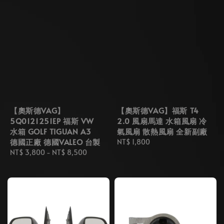
【奧斯德VAG】
【奧斯德VAG】福斯 T4
5Q0121251EP 福斯 VW
2.0 風扇馬達 水箱風扇 冷
水箱 GOLF TIGUAN A3
氣風扇 散熱風扇 全新副廠
德國正廠 德國VALEO 台製
Regular
NT$ 1,800
Regular
NT$ 3,800
-
NT$ 8,500
price
price