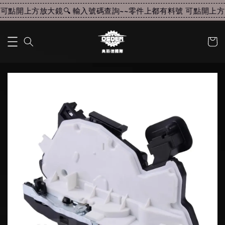
可點開上方放大鏡🔍 輸入號碼查詢~~
零件上都有料號 可點開上方放