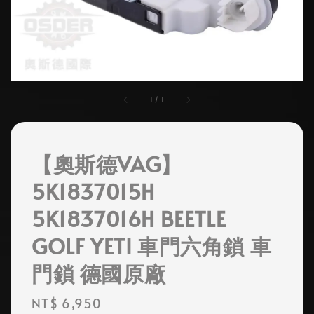
1
/
1
【奧斯德VAG】
5K1837015H
5K1837016H BEETLE
GOLF YETI 車門六角鎖 車
門鎖 德國原廠
Regular
NT$ 6,950