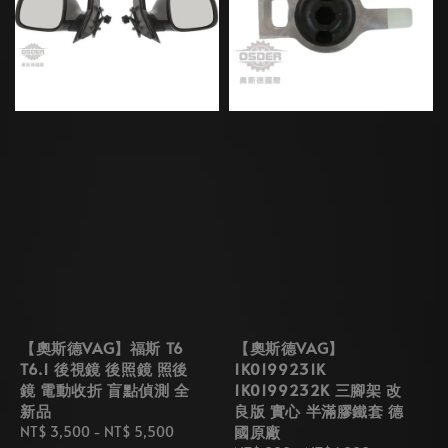
【奧斯德VAG】福斯 T6
【奧斯德VAG】
T6.1 後視鏡 後照鏡 照後
1K0199231K
鏡 電動收折 盲點偵測 全
1K0199232K 三腳架 改
新品
良版 實心 半滿膠鐵套 德
國原廠
Regular
NT$ 3,500
-
NT$ 5,500