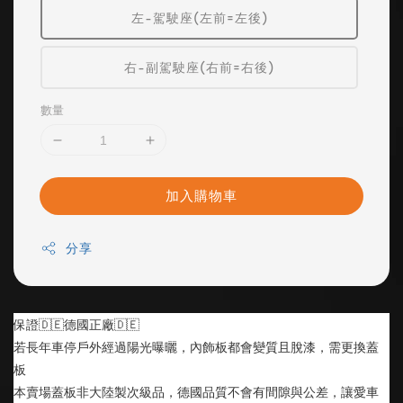
左-駕駛座(左前=左後)
右-副駕駛座(右前=右後)
數量
加入購物車
分享
保證🇩🇪德國正廠🇩🇪
若長年車停戶外經過陽光曝曬，內飾板都會變質且脫漆，需更換蓋
板
本賣場蓋板非大陸製次級品，德國品質不會有間隙與公差，讓愛車