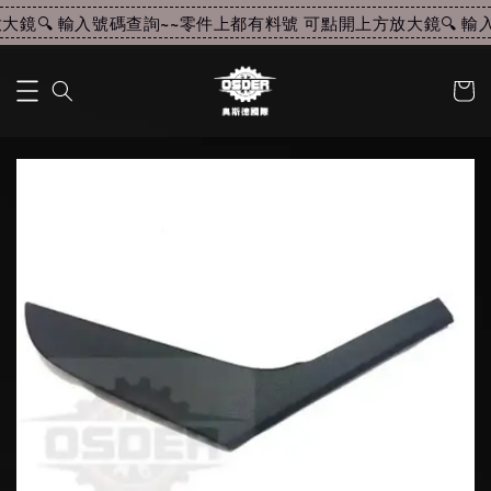
鏡🔍 輸入號碼查詢~~
零件上都有料號 可點開上方放大鏡🔍 輸入