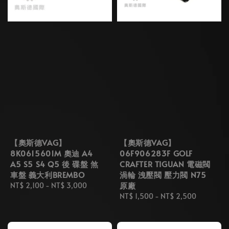
【奧斯德VAG】
【奧斯德VAG】
8K0615601M 奧迪 A4
06F906283F GOLF
A5 S5 S4 Q5 後 碟盤 煞
CRAFTER TIGUAN 電磁閥
車盤 義大利BREMBO
渦輪 洩壓閥 壓力閥 N75
原廠
Regular
NT$ 2,100
-
NT$ 3,000
price
Regular
NT$ 1,500
-
NT$ 2,500
price