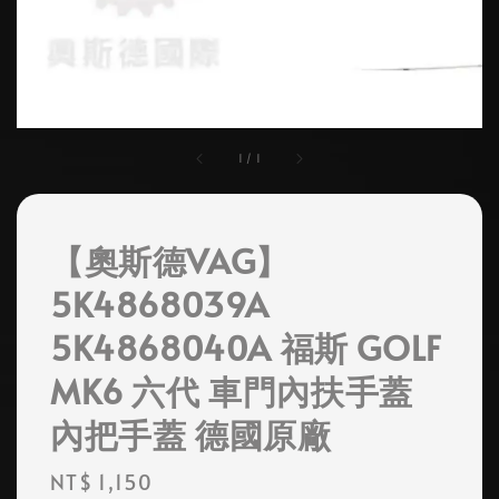
1
/
1
【奧斯德VAG】
5K4868039A
5K4868040A 福斯 GOLF
MK6 六代 車門內扶手蓋
內把手蓋 德國原廠
Regular
NT$ 1,150