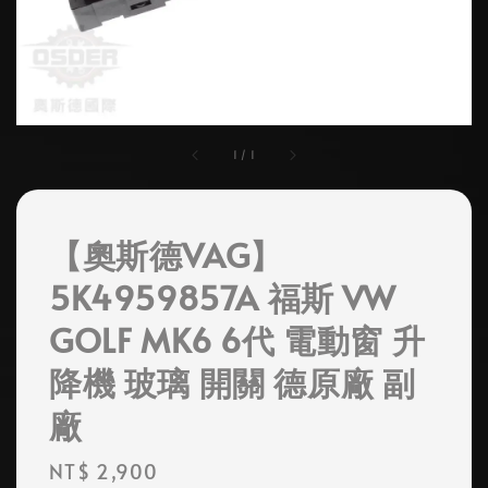
1
/
1
【奧斯德VAG】
5K4959857A 福斯 VW
GOLF MK6 6代 電動窗 升
降機 玻璃 開關 德原廠 副
廠
Regular
NT$ 2,900