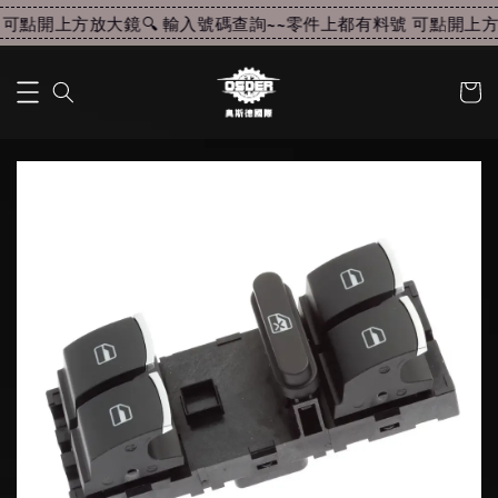
可點開上方放大鏡🔍 輸入號碼查詢~~
零件上都有料號 可點開上方放