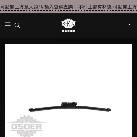
可點開上方放大鏡🔍 輸入號碼查詢~~
零件上都有料號 可點開上方放