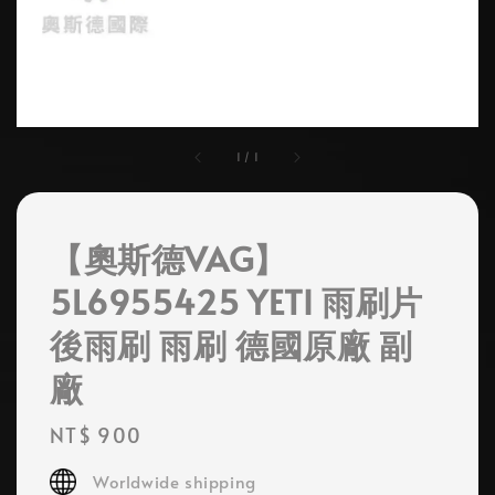
1
/
1
【奧斯德VAG】
5L6955425 YETI 雨刷片
後雨刷 雨刷 德國原廠 副
廠
Regular
NT$ 900
price
Worldwide shipping