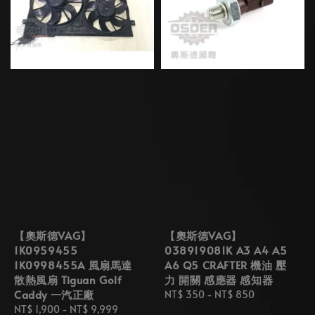
【奧斯德VAG】
【奧斯德VAG】
1K0959455
038919081K A3 A4 A5
1K0998455A 風扇馬達
A6 Q5 CRAFTER 機油 壓
散熱風扇 Tiguan Golf
力 開關 感應器 感知器
Caddy 一汽正廠
Regular
NT$ 350
-
NT$ 850
Regular
NT$ 1,900
-
NT$ 9,999
price