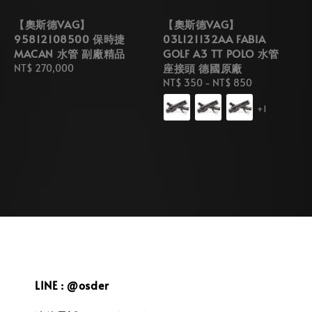
【奧斯德VAG】
【奧斯德VAG】
95812108500 保時捷
03L121132AA FABIA
MACAN 水管 副廠精品
GOLF A3 TT POLO 水管
座接頭 德國原廠
Regular
NT$ 270,000
price
Regular
NT$ 350
-
NT$ 850
price
+1
LINE : @osder