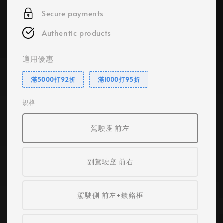
Secure payments
Authentic products
適用優惠
滿5000打92折
滿1000打95折
規格
駕駛座 前左
副駕駛座 前右
駕駛側 前左+鍍鉻框