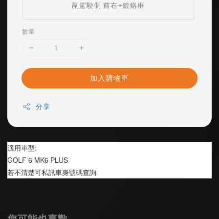
副駕駛側 前右+鍍鉻框
數量
加入購物車
分享
適用車型:
GOLF 6 MK6 PLUS
若不清楚可私訊車身號碼查詢
您可能也喜歡