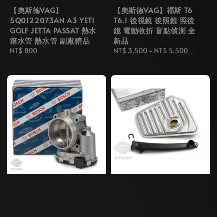
【奧斯德VAG】
【奧斯德VAG】福斯 T6
5Q0122073AN A3 YETI
T6.1 後視鏡 後照鏡 照後
GOLF JETTA PASSAT 熱水
鏡 電動收折 盲點偵測 全
箱水管 熱水管 副廠精品
新品
Regular
NT$ 800
Regular
NT$ 3,500
-
NT$ 5,500
price
price