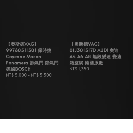
【奧斯德VAG】
【奧斯德VAG】
99760511501 保時捷
01J301517D AUDI 奧迪
Cayenne Macan
A4 A6 A8 無段變速 變速
Panamera 節氣門 節氣門
箱濾網 德國原廠
德國BOSCH
Regular
NT$ 1,350
Regular
NT$ 5,000
-
NT$ 5,500
price
price