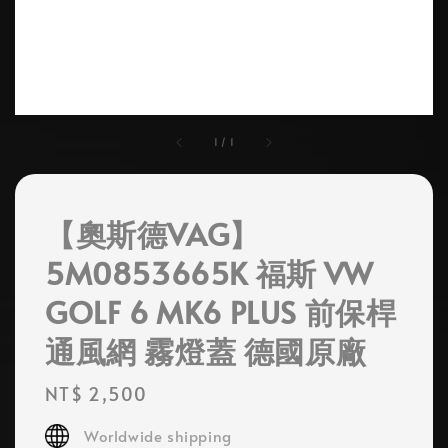
1
/
1
【奧斯德VAG】
5M0853665K 福斯 VW
GOLF 6 MK6 PLUS 前保桿
通風網 霧燈蓋 德國原廠
Regular
NT$ 2,500
price
Worldwide shipping