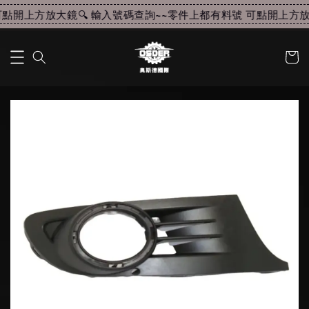
點開上方放大鏡🔍 輸入號碼查詢~~
零件上都有料號 可點開上方放大