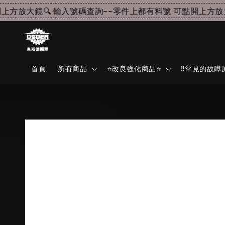
方放大鏡🔍 輸入號碼查詢~~
零件上都有料號 可點開上方放大鏡
首頁
所有商品
⭐改良強化商品⭐
‼️常見的故障原