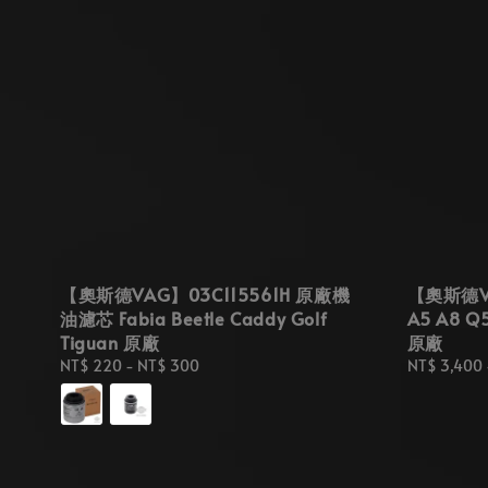
【奧斯德VAG】03C115561H 原廠機
【奧斯德VA
油濾芯 Fabia Beetle Caddy Golf
A5 A8 
Tiguan 原廠
原廠
Regular
NT$ 220
-
NT$ 300
Regular
NT$ 3,400
price
price