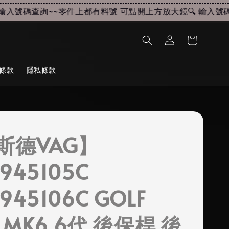
入號碼查詢~~
零件上都有料號 可點開上方放大鏡🔍 輸入號碼查
條款
隱私條款
斯德VAG】
945105C
945106C GOLF
S MK6 6代 後保桿 後