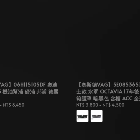
G】06H115105DF 奧迪
【奧斯德VAG】5E085365
Q5 機油幫浦 磅浦 邦浦 德國
士款 水罩 OCTAVIA 17年
箱護罩 暗黑色 含框 ACC 
-
NT$ 8,450
Regular
NT$ 3,800
-
NT$ 4,500
price