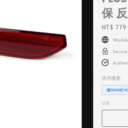
保 
Regular
NT$ 779
price
Worldw
Secur
Authen
適用優惠
滿5000打9
位置