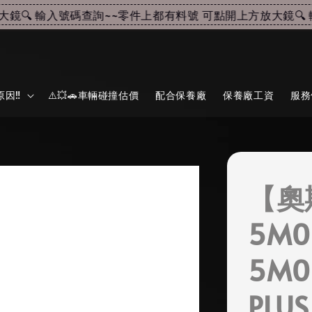
🔍 輸入號碼查詢~~
零件上都有料號 可點開上方放大鏡🔍 輸
因‼️
⚠️💥🚗車輛碰撞估價
配合保養廠
保養廠工資
服務
【奧
5M0
5M0
PLU