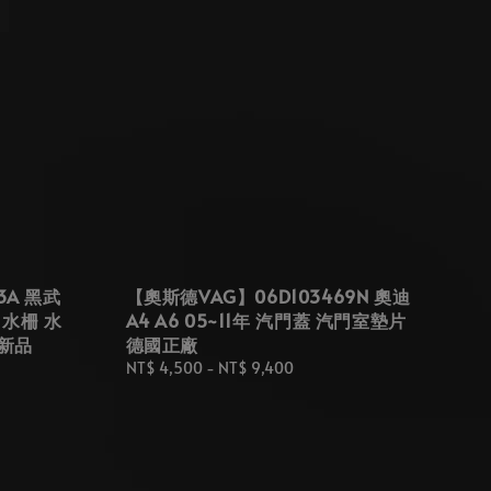
3A 黑武
【奧斯德VAG】06D103469N 奧迪
後 水柵 水
A4 A6 05~11年 汽門蓋 汽門室墊片
全新品
德國正廠
Regular
NT$ 4,500
-
NT$ 9,400
price