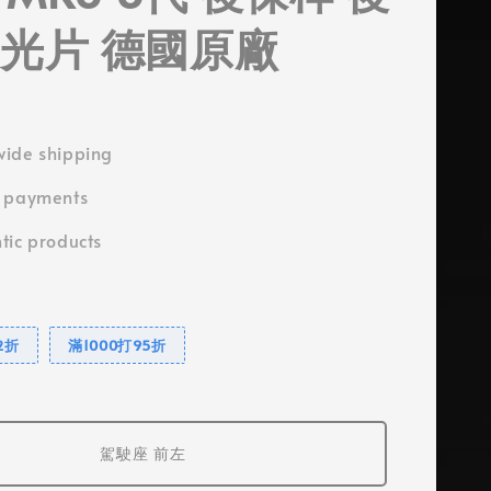
反光片 德國原廠
ide shipping
e payments
tic products
2折
滿1000打95折
駕駛座 前左