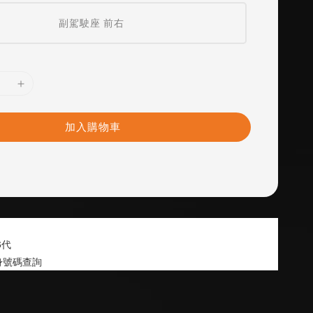
副駕駛座 前右
加入購物車
6代 
身號碼查詢