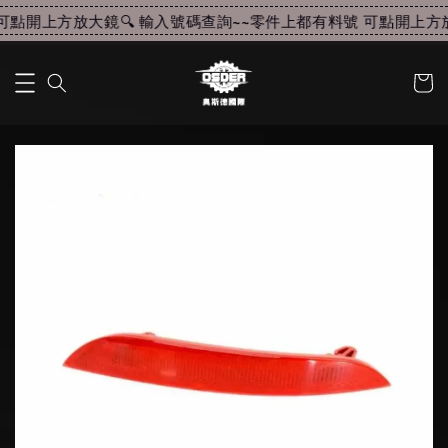
點開上方放大鏡🔍 輸入號碼查詢~~
零件上都有料號 可點開上方放