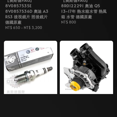
【奧斯德VAG】
【奧斯德VAG】
8V0857535E
8R0122291 奧迪 Q5
8V0857536D 奧迪 A3
13~17年 熱水箱水管 熱風
RS3 後視鏡片 照後鏡片
箱 水管 德國原廠
德國原廠
Regular
NT$ 800
Regular
NT$ 650
-
NT$ 3,200
price
price