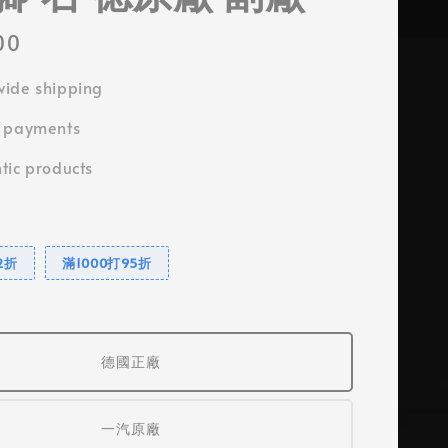
00
ide shipping
e payments
tic products
2折
滿1000打95折
德國正廠
一汽原廠