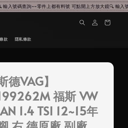
輸入號碼查詢~~
零件上都有料號 可點開上方放大鏡🔍 輸入號碼
條款
隱私條款
斯德VAG】
199262M 福斯 VW
AN 1.4 TSI 12~15年
腳 右 德原廠 副廠