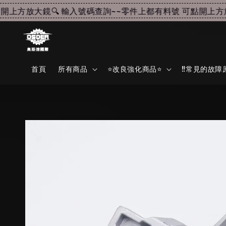
上方放大鏡🔍 輸入號碼查詢~~
零件上都有料號 可點開上方放大
首頁
所有商品
⭐改良強化商品⭐
‼️常見的故障原