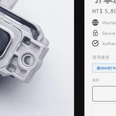
Regular
NT$ 5,8
price
Worldw
Secur
Authen
適用優惠
滿5000打9
廠牌