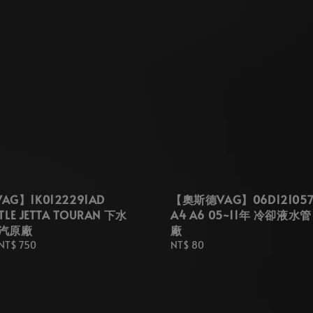
G】1K0122291AD
【奧斯德VAG】06D121057
ETLE JETTA TOURAN 下水
A4 A6 05~11年 冷卻液水
一汽原廠
廠
NT$ 750
Regular
NT$ 80
price