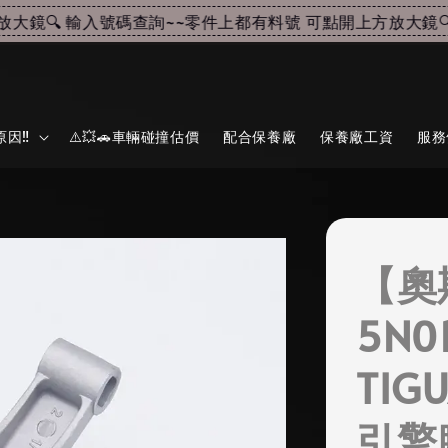
鏡🔍 輸入號碼查詢~~
零件上都有料號 可點開上方放大鏡🔍 
因‼️
⚠️💥🚗車輛碰撞估價
配合保養廠
保養廠工資
服務
【奧
5N0
TIGU
引擎