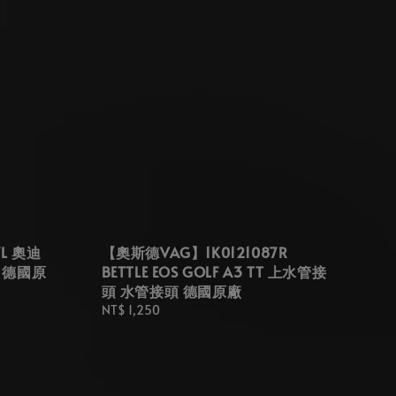
L 奧迪
【奧斯德VAG】1K0121087R
管 德國原
BETTLE EOS GOLF A3 TT 上水管接
頭 水管接頭 德國原廠
Regular
NT$ 1,250
price