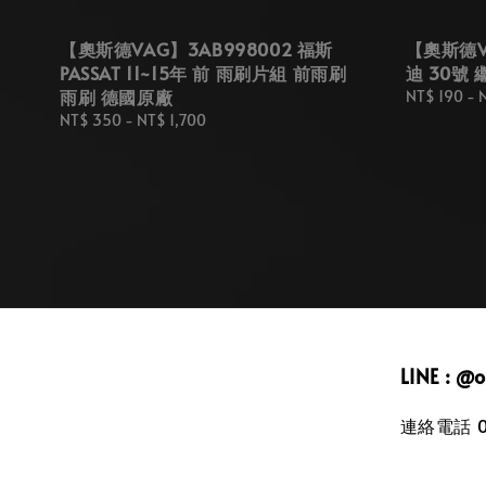
【奧斯德VAG】3AB998002 福斯
【奧斯德VA
PASSAT 11~15年 前 雨刷片組 前雨刷
迪 30號
雨刷 德國原廠
Regular
NT$ 190
-
price
Regular
NT$ 350
-
NT$ 1,700
price
LINE : @
連絡電話 09