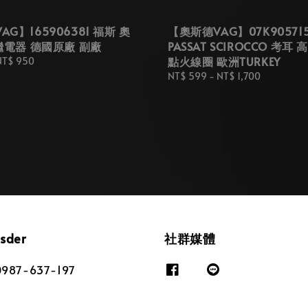
G】165906381 福斯 奧
【奧斯德VAG】07K905715
 繼電器 德國原廠 副廠
PASSAT SCIROCCO 考耳
點火線圈 歐洲TURKEY
NT$ 950
Regular
NT$ 599
-
NT$ 1,700
price
osder
社群媒體
87-637-197