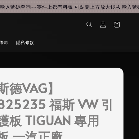
入號碼查詢~~
零件上都有料號 可點開上方放大鏡🔍 輸入號碼
條款
隱私條款
斯德VAG】
825235 福斯 VW 引
板 TIGUAN 專用
板 一汽正廠