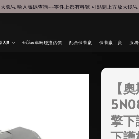
🔍 輸入號碼查詢~~
零件上都有料號 可點開上方放大鏡🔍 輸
因‼️
⚠️💥🚗車輛碰撞估價
配合保養廠
保養廠工資
服務
【奧
5N0
擎下護
下護