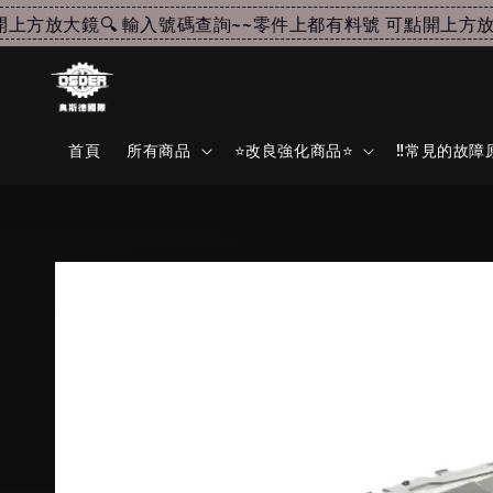
方放大鏡🔍 輸入號碼查詢~~
零件上都有料號 可點開上方放大鏡
首頁
所有商品
⭐改良強化商品⭐
‼️常見的故障原