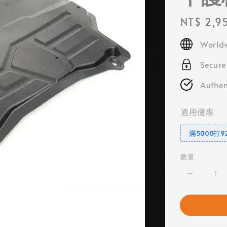
Regular
NT$ 2,9
price
Worldw
Secur
Authen
適用優惠
滿5000打9
數量