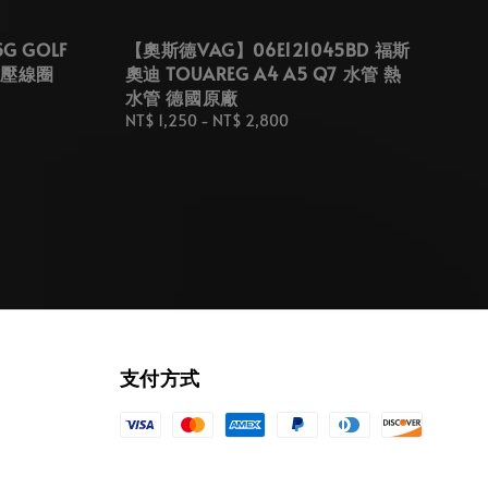
G GOLF
【奧斯德VAG】06E121045BD 福斯
 高壓線圈
奧迪 TOUAREG A4 A5 Q7 水管 熱
水管 德國原廠
Regular
NT$ 1,250
-
NT$ 2,800
price
支付方式