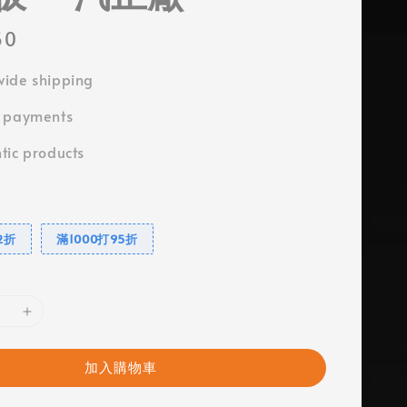
50
ide shipping
e payments
tic products
2折
滿1000打95折
加入購物車