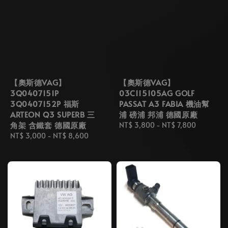
【奧斯德VAG】
【奧斯德VAG】
3Q0407151P
03C115105AG GOLF
3Q0407152P 福斯
PASSAT A3 FABIA 機油幫
ARTEON Q3 SUPERB 三
浦 磅浦 邦浦 德國原廠
角架 含鐵套 德國原廠
Regular
NT$ 3,800
-
NT$ 7,800
Regular
NT$ 3,000
-
NT$ 8,600
price
price