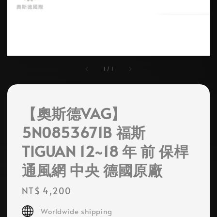
1
/
1
【奧斯德VAG】
5N0853671B 福斯
TIGUAN 12~18 年 前 保桿
通風網 中央 德國原廠
Regular
NT$ 4,200
price
Worldwide shipping