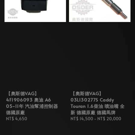
【奧斯德VAG】
【奧斯德VAG】
4F1906093 奧迪 A6
03L130277S Caddy
05~11年 汽油幫浦控制器
Touran 1.6柴油 噴油嘴 全
德國原廠
新 德國原廠 德國馬牌
Regular
NT$ 4,650
Regular
NT$ 14,500
-
NT$ 20,000
price
price