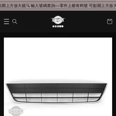
開上方放大鏡🔍 輸入號碼查詢~~
零件上都有料號 可點開上方放大鏡