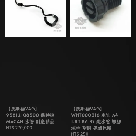
【奧斯德VAG】
【奧斯德VAG】
95812108500 保時捷
WHT000316 奧迪 A4
MACAN 水管 副廠精品
1.8T B6 B7 鐵水管 螺絲
螺栓 塑鋼 德國原廠
Regular
NT$ 270,000
price
Regular
NT$ 250