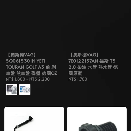
【奧斯德VAG】
【奧斯德VAG】
5Q0615301H YETI
7E0122157AN 福斯 T5
TOURAN GOLF A3 前 剎
2.0 柴油 水管 熱水管 德
車盤 煞車盤 碟盤 德國OZ
國原廠
Regular
NT$ 1,800
-
NT$ 2,200
Regular
NT$ 1,700
price
price