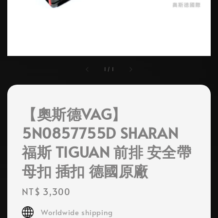
1
/
1
【奧斯德VAG】
5N0857755D SHARAN
福斯 TIGUAN 前排 安全帶
母扣 插扣 德國原廠
Regular
NT$ 3,300
price
Worldwide shipping