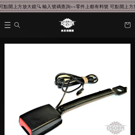
點開上方放大鏡🔍 輸入號碼查詢~~
零件上都有料號 可點開上方放