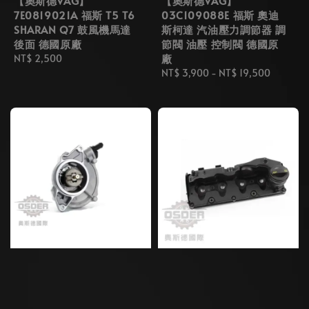
【奧斯德VAG】
【奧斯德VAG】
7E0819021A 福斯 T5 T6
03C109088E 福斯 奧迪
SHARAN Q7 鼓風機馬達
斯柯達 汽油壓力調節器 調
後面 德國原廠
節閥 油壓 控制閥 德國原
廠
Regular
NT$ 2,500
price
Regular
NT$ 3,900
-
NT$ 19,500
price