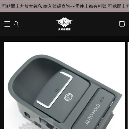
可點開上方放大鏡🔍 輸入號碼查詢~~
零件上都有料號 可點開上方放