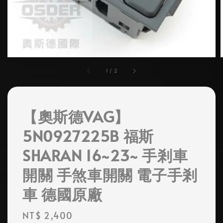
1
/
2
【奧斯德VAG】
5N0927225B 福斯
SHARAN 16~23~ 手剎車
開關 手煞車開關 電子手剎
車 德國原廠
Regular
NT$ 2,400