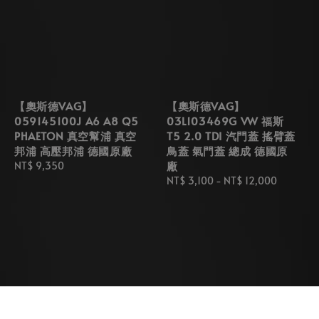
【奧斯德VAG】
【奧斯德VAG】
059145100J A6 A8 Q5
03L103469G VW 福斯
PHAETON 真空幫浦 真空
T5 2.0 TDI 汽門蓋 搖臂蓋
邦浦 高壓邦浦 德國原廠
鳥蓋 氣門蓋 總成 德國原
廠
Regular
NT$ 9,350
price
Regular
NT$ 3,100
-
NT$ 12,000
price