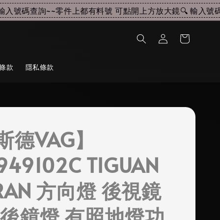
入號碼查詢~~
零件上都有料號 可點開上方放大鏡🔍 輸入號碼查
條款
隱私條款
斯德VAG】
949102C TIGUAN
RAN 方向燈 後視鏡
照後鏡燈 有照地燈功