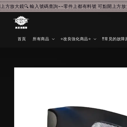
方放大鏡🔍 輸入號碼查詢~~
零件上都有料號 可點開上方放大鏡
首頁
所有商品
⭐改良強化商品⭐
‼️常見的故障原