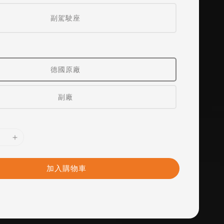
副駕駛座
德國原廠
副廠
加入購物車