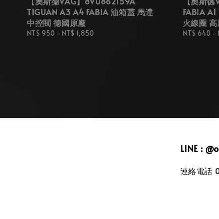
【奧斯德VAG】8V0862159A
【奧斯德VA
TIGUAN A3 A4 FABIA 油箱蓋 馬達
FABIA A
中控閥 德國原廠
火線圈 高
Regular
NT$ 950
-
NT$ 1,850
Regular
NT$ 640
-
price
price
LINE : @
連絡電話 09