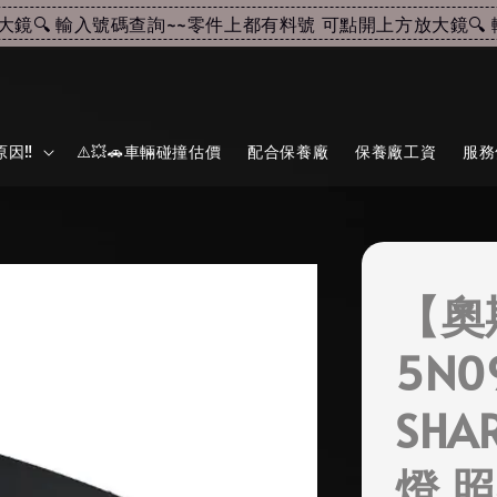
🔍 輸入號碼查詢~~
零件上都有料號 可點開上方放大鏡🔍 輸
因‼️
⚠️💥🚗車輛碰撞估價
配合保養廠
保養廠工資
服務
【奧
5N0
SHA
燈 