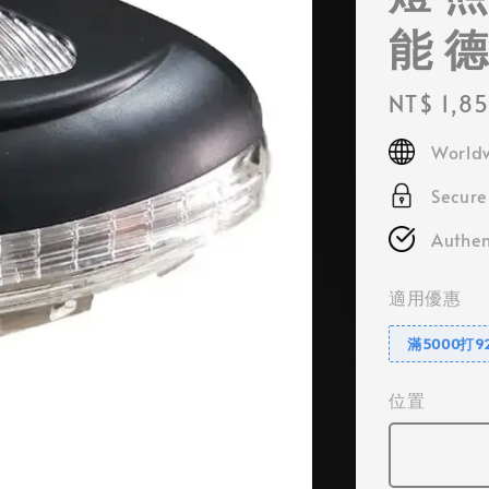
能 
Regular
NT$ 1,8
price
Worldw
Secur
Authen
適用優惠
滿5000打9
位置