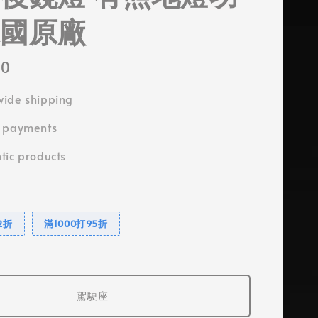
德國原廠
50
ide shipping
e payments
tic products
2折
滿1000打95折
駕駛座