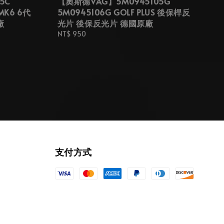
5C
【奧斯德VAG】5M0945105G
 MK6 6代
5M0945106G GOLF PLUS 後保桿反
廠
光片 後保反光片 德國原廠
Regular
NT$ 950
price
支付方式