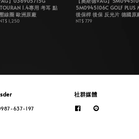
G】036905715G
【奧斯德VAG】5M094510
1 TOURAN 1.4專用 考耳 點
5M0945106C GOLF PLUS
壓線圈 歐洲原廠
後保桿 後保 反光片 德國原
NT$ 1,250
Regular
NT$ 779
price
osder
社群媒體
87-637-197