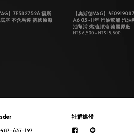
G】7E5827526 福斯
【奧斯德VAG】4F0919087
手底座 不含馬達 德國原廠
A6 05~11年 汽油幫浦 汽油
油幫浦 燃油邦浦 德國原廠
Regular
NT$ 6,500
-
NT$ 15,500
price
osder
社群媒體
87-637-197