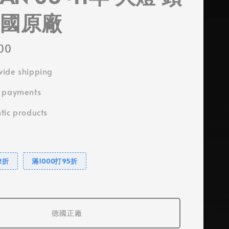
德國原廠
000
ide shipping
e payments
tic products
2折
滿1000打95折
德國正廠