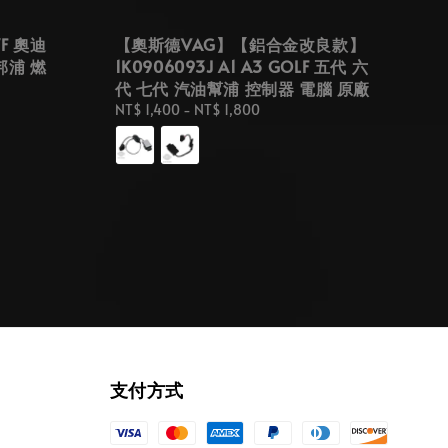
F 奧迪
【奧斯德VAG】【鋁合金改良款】
邦浦 燃
1K0906093J A1 A3 GOLF 五代 六
代 七代 汽油幫浦 控制器 電腦 原廠
Regular
NT$ 1,400
-
NT$ 1,800
price
支付方式