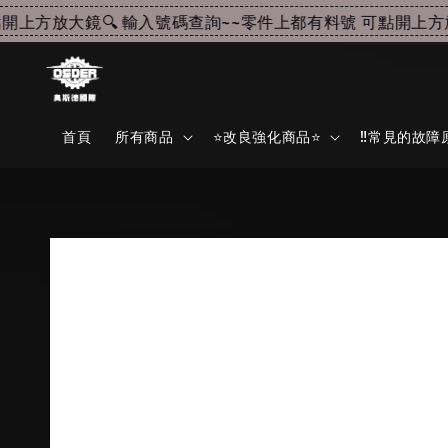
上方放大鏡🔍 輸入號碼查詢~~
零件上都有料號 可點開上方放大
首頁
所有商品
⭐改良強化商品⭐
‼️常見的故障原