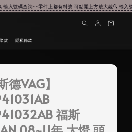
輸入號碼查詢~~
零件上都有料號 可點開上方放大鏡🔍 輸入號碼
條款
隱私條款
斯德VAG】
941031AB
941032AB 福斯
UAN 08~11年 大燈 頭