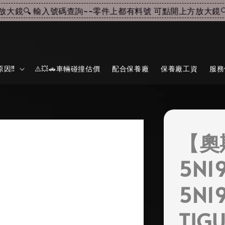
鏡🔍 輸入號碼查詢~~
零件上都有料號 可點開上方放大鏡🔍 
因‼️
⚠️💥🚗車輛碰撞估價
配合保養廠
保養廠工資
服務
【奧
5N1
5N1
TIG