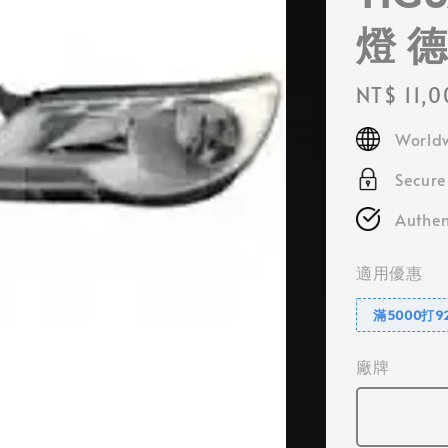
燈 
Regular
NT$ 11,
price
Worldw
Secur
Authen
適用優惠
滿5000打9
廠牌