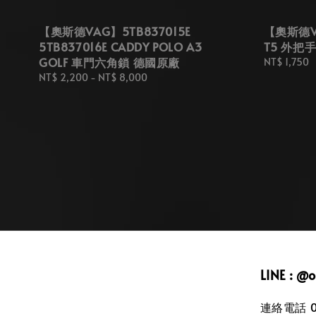
【奧斯德VAG】5TB837015E
【奧斯德VA
5TB837016E CADDY POLO A3
T5 外把
GOLF 車門六角鎖 德國原廠
Regular
NT$ 1,750
price
Regular
NT$ 2,200
-
NT$ 8,000
price
LINE : @
連絡電話 09