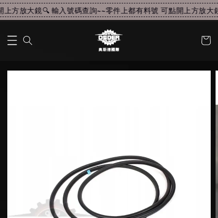
上方放大鏡🔍 輸入號碼查詢~~
零件上都有料號 可點開上方放大鏡