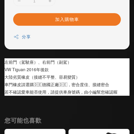
加入購物車
分享
左前門（駕駛座）、右前門（副駕）
VW Tiguan 2016年後款
大陸劣質橡皮（接縫不平整、容易變質）
車門橡皮請選購🇩🇪德國正廠🇩🇪，密合度佳、接縫密合
若不確認愛車能否使用，請提供車身號碼，由小編幫您確認喔
您可能也喜歡