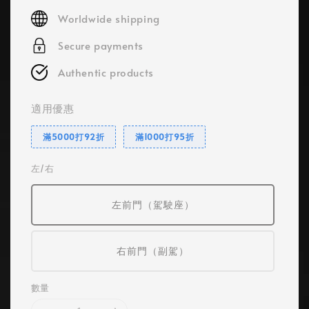
price
Worldwide shipping
Secure payments
Authentic products
適用優惠
滿5000打92折
滿1000打95折
左/右
左前門（駕駛座）
右前門（副駕）
數量