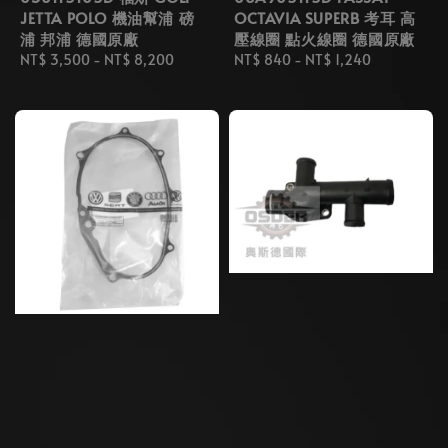
JETTA POLO 機油幫浦 磅
OCTAVIA SUPERB 考耳 高
浦 邦浦 德國原廠
壓線圈 點火線圈 德國原廠
Regular
NT$ 3,500
-
NT$ 8,200
Regular
NT$ 840
-
NT$ 1,240
price
price