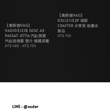
【奧斯德VAG】
03L121132P 福斯
【奧斯德VAG】
CRAFTER 水管座 副廠全
06D103121B GOLF A3
新品
PASSAT JETTA 汽缸側蓋
Regular
NT$ 750
汽缸頭側蓋 墊片 德國原廠
price
Regular
NT$ 480
-
NT$ 750
price
LINE : @osder