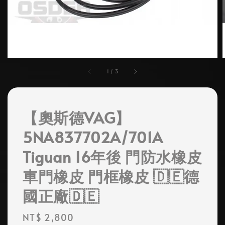
1
/
3
【奧斯德VAG】
5NA837702A/701A
Tiguan 16年後 門防水橡皮
車門橡皮 門框橡皮 🇩🇪德
國正廠🇩🇪
Regular
NT$ 2,800