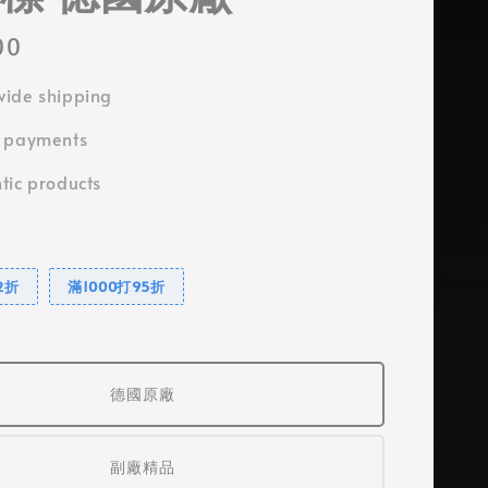
00
ide shipping
e payments
tic products
2折
滿1000打95折
德國原廠
副廠精品