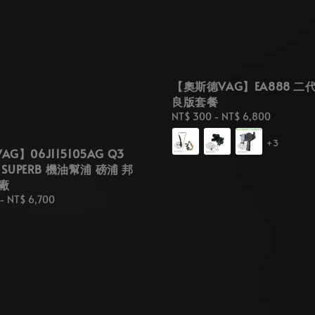
【奧斯德VAG】EA888 二
良版套餐
Regular
NT$ 300
-
NT$ 6,800
price
+3
G】06J115105AG Q3
A SUPERB 機油幫浦 磅浦 邦
廠
-
NT$ 6,700