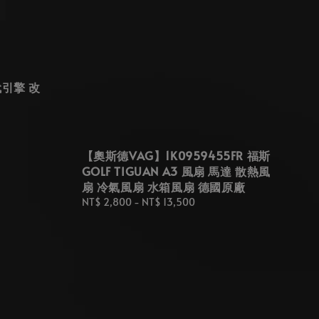
代引擎 改
【奧斯德VAG】1K0959455FR 福斯
GOLF TIGUAN A3 風扇 馬達 散熱風
扇 冷氣風扇 水箱風扇 德國原廠
Regular
NT$ 2,800
-
NT$ 13,500
price