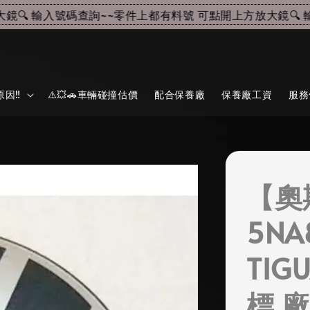
🔍 輸入號碼查詢~~
零件上都有料號 可點開上方放大鏡🔍 輸
因‼️
⚠️💥🚗車輛碰撞估價
配合保養廠
保養廠工資
服務
【奧
5NA
TIG
標 