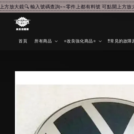
放大鏡🔍 輸入號碼查詢~~
零件上都有料號 可點開上方放大鏡
首頁
所有商品
⭐改良強化商品⭐
‼️常見的故障原