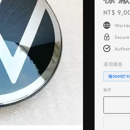
Regular
NT$ 9,0
price
Worldw
Secur
Authen
適用優惠
滿5000打9
廠牌