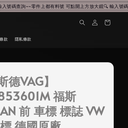
入號碼查詢~~
零件上都有料號 可點開上方放大鏡🔍 輸入號碼查
條款
隱私條款
斯德VAG】
853601M 福斯
UAN 前 車標 標誌 VW
廠標 德國原廠