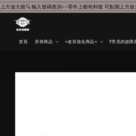
方放大鏡🔍 輸入號碼查詢~~
零件上都有料號 可點開上方放大鏡
首頁
所有商品
⭐改良強化商品⭐
‼️常見的故障原