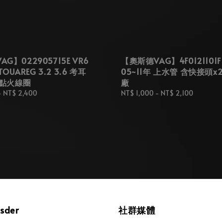
G】022905715E VR6
【奧斯德VAG】4F0121101F
 TOUAREG 3.2 3.6 考耳
05~11年 上水管 含快接頭x
 點火線圈
廠
-
NT$ 2,400
Regular
NT$ 1,000
-
NT$ 2,100
price
osder
社群媒體