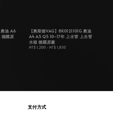
 奧迪 A6
【奧斯德VAG】8K0121101G 奧迪
2 德國原
A4 A5 Q5 10~17年 上水管 上水管
水箱 德國原廠
Regular
NT$ 1,200
-
NT$ 1,850
price
支付方式