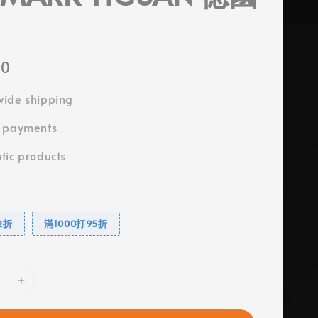
50
ide shipping
e payments
tic products
2折
滿1000打95折