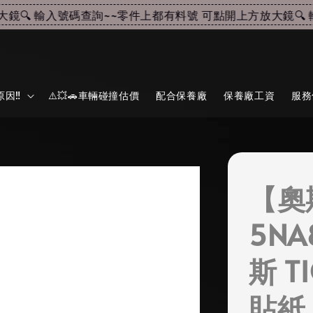
🔍 輸入號碼查詢~~
零件上都有料號 可點開上方放大鏡🔍 輸
因‼️
⚠️💥🚗車輛碰撞估價
配合保養廠
保養廠工資
服務
【奧
5NA
斯 T
貼紙 