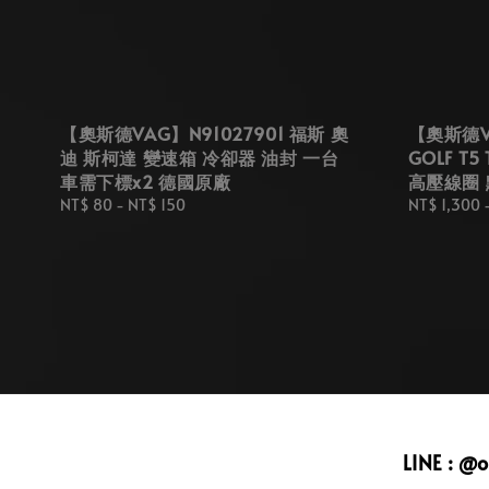
【奧斯德VAG】N91027901 福斯 奧
【奧斯德VA
迪 斯柯達 變速箱 冷卻器 油封 一台
GOLF T5
車需下標x2 德國原廠
高壓線圈
Regular
NT$ 80
-
NT$ 150
Regular
NT$ 1,300
price
price
LINE : @