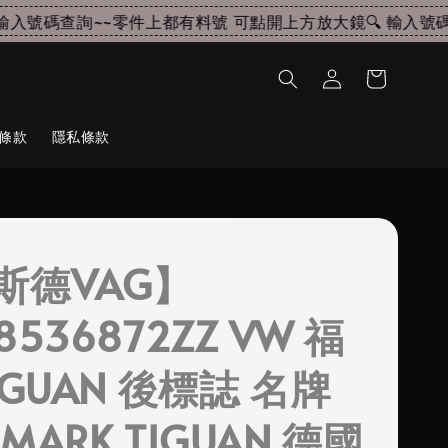
入號碼查詢~~
零件上都有料號 可點開上方放大鏡🔍 輸入號碼查
條款
隱私條款
斯德VAG】
8536872ZZ VW 福
IGUAN 後標誌 名牌
MARK TIGUAN 德國