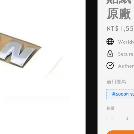
原廠
Regular
NT$ 1,5
price
Worldw
Secur
Authen
適用優惠
滿5000打9
數量