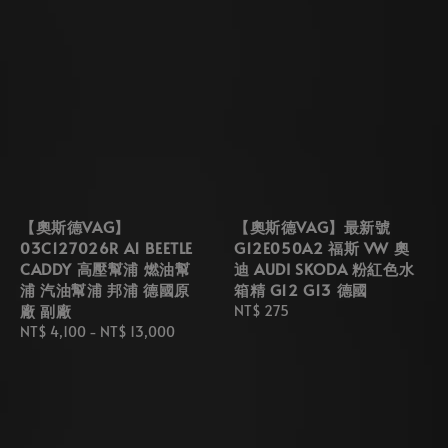
【奧斯德VAG】
【奧斯德VAG】最新號
03C127026R A1 BEETLE
G12E050A2 福斯 VW 奧
CADDY 高壓幫浦 燃油幫
迪 AUDI SKODA 粉紅色水
浦 汽油幫浦 邦浦 德國原
箱精 G12 G13 德國
廠 副廠
Regular
NT$ 275
Regular
NT$ 4,100
-
NT$ 13,000
price
price