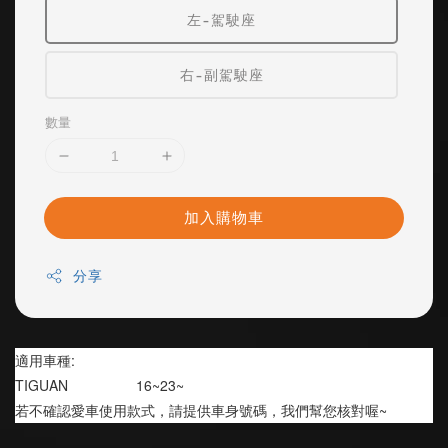
左-駕駛座
右-副駕駛座
數量
加入購物車
分享
適用車種:
TIGUAN                 16~23~
若不確認愛車使用款式，請提供車身號碼，我們幫您核對喔~