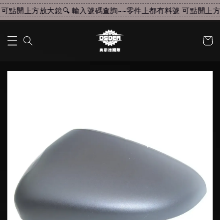
可點開上方放大鏡🔍 輸入號碼查詢~~
零件上都有料號 可點開上方放