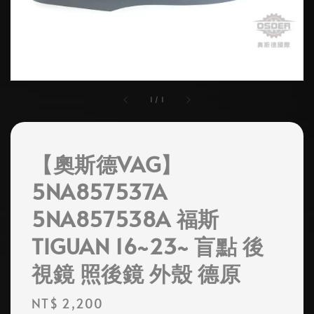
1
/
1
【奧斯德VAG】
5NA857537A
5NA857538A 福斯
TIGUAN 16~23~ 盲點 後
視鏡 照後鏡 外殼 德原
Regular
NT$ 2,200