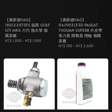
【奧斯德VAG】
【奧斯德VAG】
1K0122073FS 福斯 GOLF
06J903133D PASSAT
GTI MK6 六代 熱水管 德
TUGUAN SUPERB 外皮帶
國原廠
張力器 調整器 惰輪 德國
原廠
Regular
NT$ 1,000
-
NT$ 1,900
price
Regular
NT$ 700
-
NT$ 2,600
price