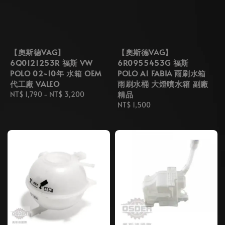
【奧斯德VAG】
【奧斯德VAG】
6Q0121253R 福斯 VW
6R0955453G 福斯
POLO 02~10年 水箱 OEM
POLO A1 FABIA 雨刷水箱
代工廠 VALEO
雨刷水桶 大燈噴水箱 副廠
精品
Regular
NT$ 1,790
-
NT$ 3,200
price
Regular
NT$ 1,500
price