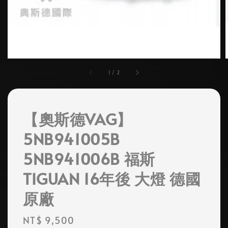
1
/
2
【奧斯德VAG】
5NB941005B
5NB941006B 福斯
TIGUAN 16年後 大燈 德國
原廠
Regular
NT$ 9,500