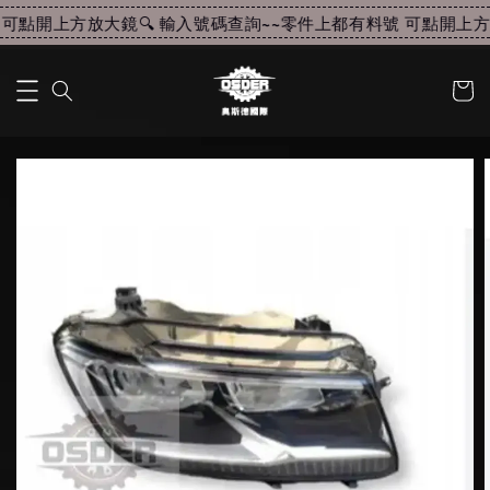
可點開上方放大鏡🔍 輸入號碼查詢~~
零件上都有料號 可點開上方放