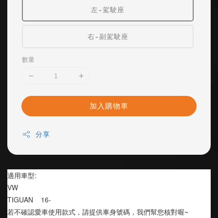
左-駕駛座
右-副駕駛座
數量
加入購物車
分享
適用車型:
VW 
TIGUAN    16-
若不確認愛車使用款式，請提供車身號碼，我們幫您核對喔~